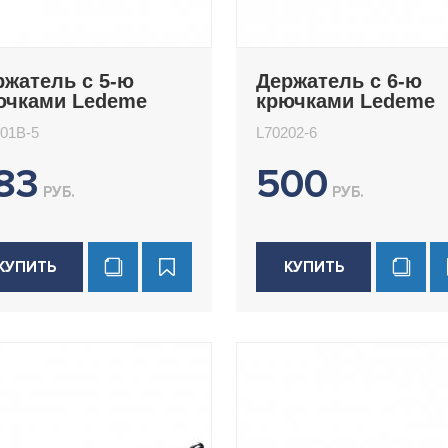
ржатель с 5-ю
Держатель с 6-ю
ючками Ledeme
крючками Ledeme
0201B-5
L70202-6
01B-5
L70202-6
83
500
РУБ.
РУБ.
КУПИТЬ
КУПИТЬ