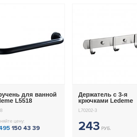
ручень для ванной
Держатель с 3-я
deme L5518
крючками Ledeme
L70202-3
8
L70202-3
няйте цену:
243
 495
150 43 39
РУБ.