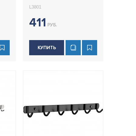
L3801
411
РУБ.
КУПИТЬ