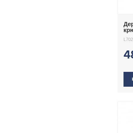
Де
кр
L7
L702
4