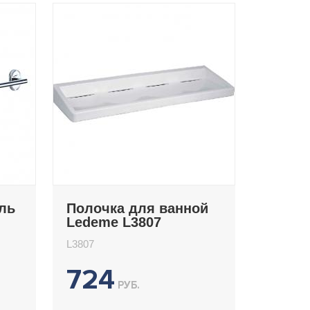
ль
Полочка для ванной
Ledeme L3807
L3807
724
РУБ.