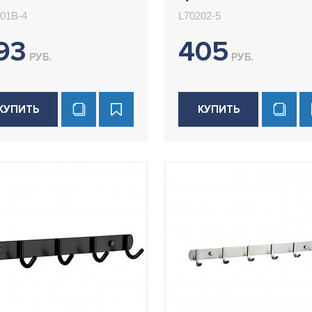
0201B-4
L70202-5
01B-4
L70202-5
93
405
РУБ.
РУБ.
КУПИТЬ
КУПИТЬ