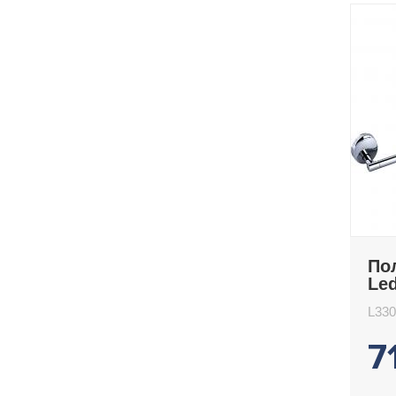
По
Le
L330
7