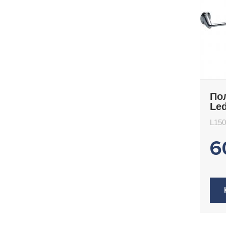
По
Le
L150
6