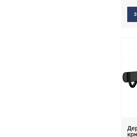
717B
717U
З
718
Де
кр