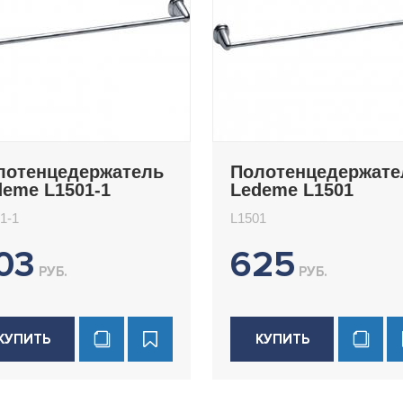
лотенцедержатель
Полотенцедержате
deme L1501-1
Ledeme L1501
1-1
L1501
03
625
РУБ.
РУБ.
КУПИТЬ
КУПИТЬ