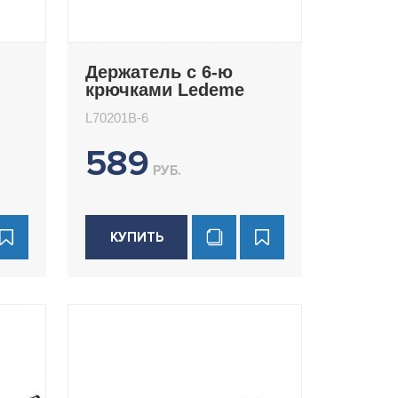
Держатель с 6-ю
крючками Ledeme
L70201B-6
L70201B-6
589
РУБ.
КУПИТЬ