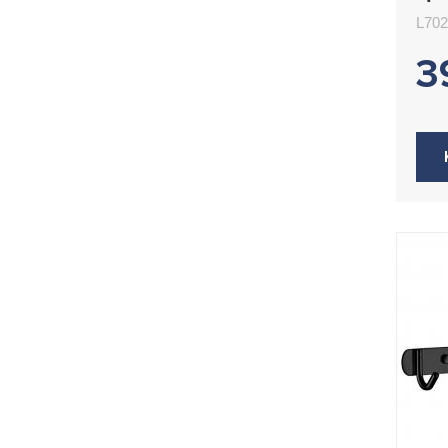
L7
L702
3