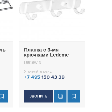
ль
Планка с 3-мя
крючками Ledeme
L5516W-3
L5516W-3
Уточняйте цену:
+7 495
150 43 39
ЗВОНИТЕ