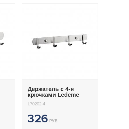
Держатель с 4-я
крючками Ledeme
L70202-4
L70202-4
326
РУБ.