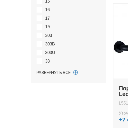
15
16
17
19
303
303B
303U
33
35
РАЗВЕРНУТЬ ВСЕ
36
36G
По
Le
38
L551
55
717
Уточ
+7
71700U