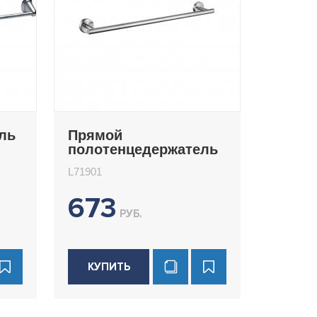
ль
Прямой
полотенцедержатель
Ledeme L71901
L71901
673
РУБ.
КУПИТЬ