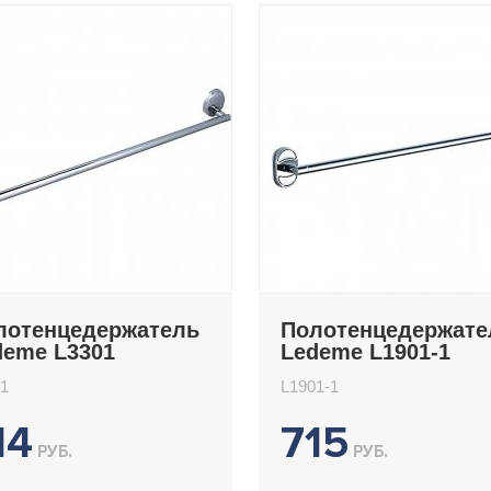
лотенцедержатель
Полотенцедержате
deme L3301
Ledeme L1901-1
1
L1901-1
14
715
РУБ.
РУБ.