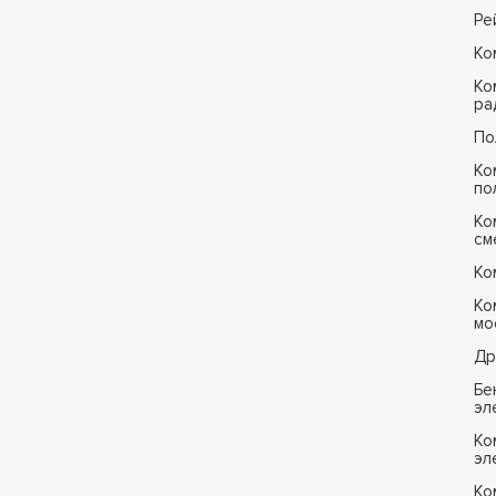
Ре
Ко
Ко
ра
По
Ко
по
Ко
см
Ко
Ко
мо
Др
Бе
эл
Ко
эл
Ко