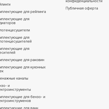
конфиденциальности
йлинги
Публичная оферта
мплектующие для рейлинга
мплектующие для
диаторов
лотенцесушители
мплектующие для
лотенцесушителей
мплектующие для
есителей
мплектующие для раковин
мплектующие для кухонных
ек
енажные каналы
нзо- и
ектроинструменты
мплектующие для бензо- и
ектроинструменов
мплектующие для ванн