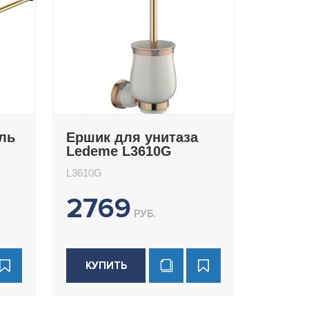
ль
Ершик для унитаза
Ledeme L3610G
L3610G
2769
РУБ.
КУПИТЬ