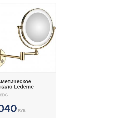
сметическое
ркало Ledeme
508DG
08DG
040
РУБ.