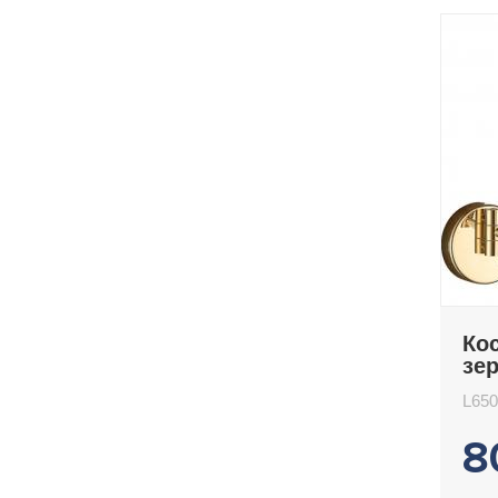
Ко
зе
L6
L65
8