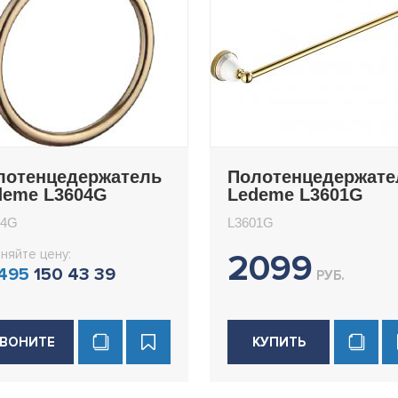
лотенцедержатель
Полотенцедержате
deme L3604G
Ledeme L3601G
04G
L3601G
няйте цену:
2099
 495
150 43 39
РУБ.
ВОНИТЕ
КУПИТЬ