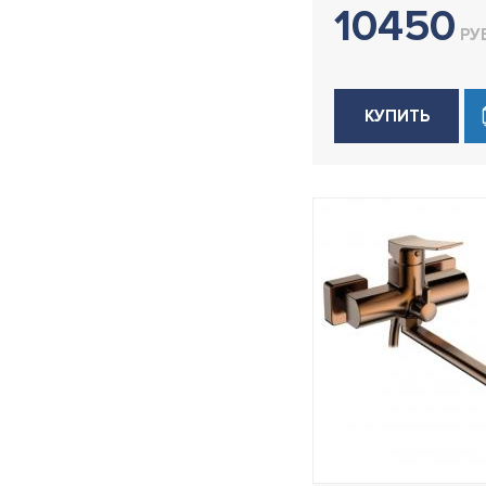
10450
H55
РУБ
H59
H61
КУПИТЬ
H61B
H69
H703
H716
H717
H718
H718B
H72
H725
H73
H733
H74