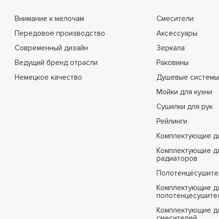
H82
Внимание к мелочам
Смесители
H85
Передовое производство
Аксессуары
H85B
Современный дизайн
Зеркала
H85D
Ведущий бренд отрасли
Раковины
H85SA
Немецкое качество
Душевые системы
H85Y
Мойки для кухни
H91
Сушилки для рук
H92
Рейлинги
H92G
Комплектующие д
H94
Комплектующие д
H94D
радиаторов
H94SA
Полотенцесушите
H94SR
Комплектующие д
полотенцесушите
H94Y
Комплектующие д
смесителей