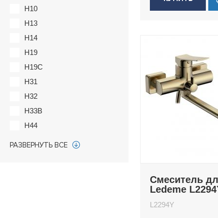
H10
H13
H14
H19
H19C
H31
H32
H33B
H44
H48
РАЗВЕРНУТЬ ВСЕ
H48C
H49
Смеситель д
H51
Ledeme L2294
H53
L2294Y
H53W