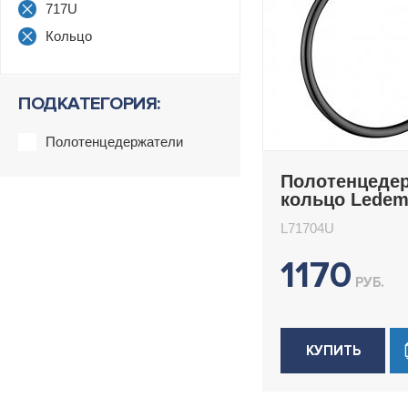
717U
Кольцо
ПОДКАТЕГОРИЯ:
Полотенцедержатели
Полотенцеде
кольцо Lede
L71704U
L71704U
1170
РУБ.
КУПИТЬ