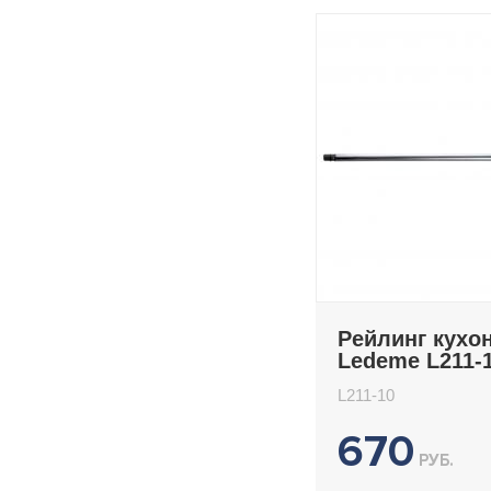
Рейлинг кухо
Ledeme L211-
L211-10
670
РУБ.