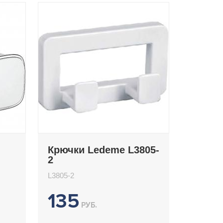
Крючки Ledeme L3805-
2
L3805-2
135
РУБ.