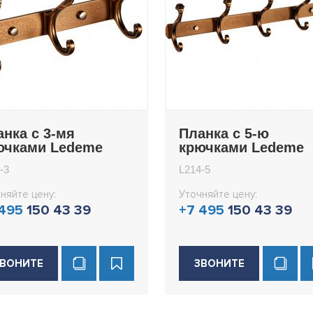
анка с 3-мя
Планка с 5-ю
ючками Ledeme
крючками Ledeme
4-3
L214-5
-3
L214-5
няйте цену:
Уточняйте цену:
 495
150 43 39
+7 495
150 43 39
ВОНИТЕ
ЗВОНИТЕ