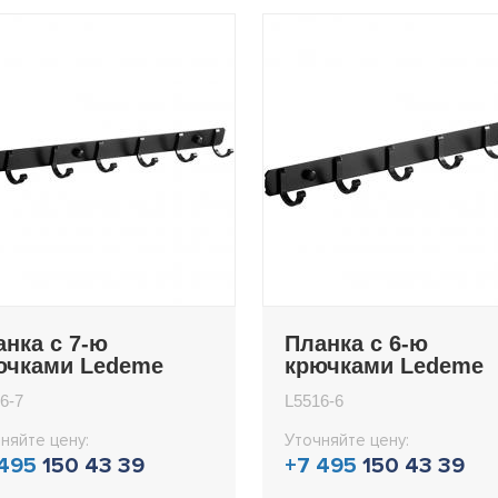
анка с 7-ю
Планка с 6-ю
ючками Ledeme
крючками Ledeme
16-7
L5516-6
6-7
L5516-6
няйте цену:
Уточняйте цену:
 495
150 43 39
+7 495
150 43 39