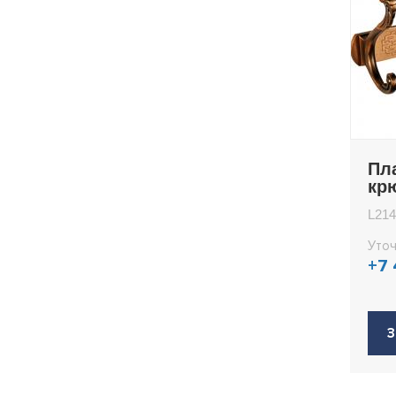
717U
718
Пл
кр
L21
L214
Уточ
+7
З