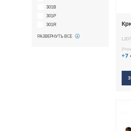
301B
301P
Кр
301R
301W
РАЗВЕРНУТЬ ВСЕ
L207
303
Уточ
303B
+7
303U
33
35
З
37
38
55
717
71700U
717B