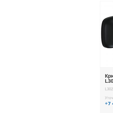
Кр
L3
L302
Уточ
+7