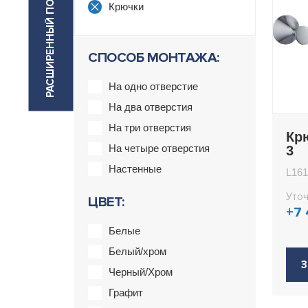
РАСШИРЕННЫЙ ПОИСК
Крючки
СПОСОБ МОНТАЖА:
На одно отверстие
На два отверстия
На три отверстия
Кр
На четыре отверстия
3
Настенные
L161
Уточ
ЦВЕТ:
+7
Белые
Белый/хром
З
Черный/Хром
Графит