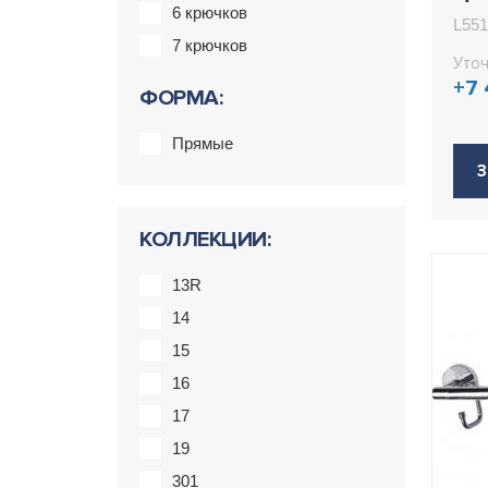
L55
6 крючков
L551
7 крючков
Уточ
+7
ФОРМА:
Прямые
З
КОЛЛЕКЦИИ:
13R
14
15
16
17
19
301