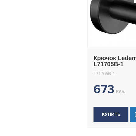
Крючок Lede
L71705B-1
L71705B-1
673
РУБ.
КУПИТЬ