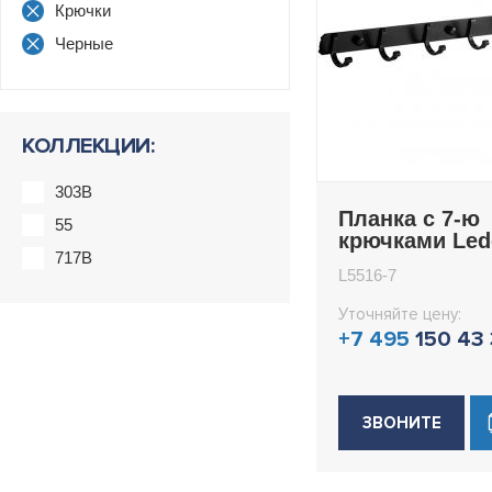
Крючки
Черные
КОЛЛЕКЦИИ:
303B
Планка с 7-ю
55
крючками Le
717B
L5516-7
L5516-7
Уточняйте цену:
+7 495
150 43
ЗВОНИТЕ