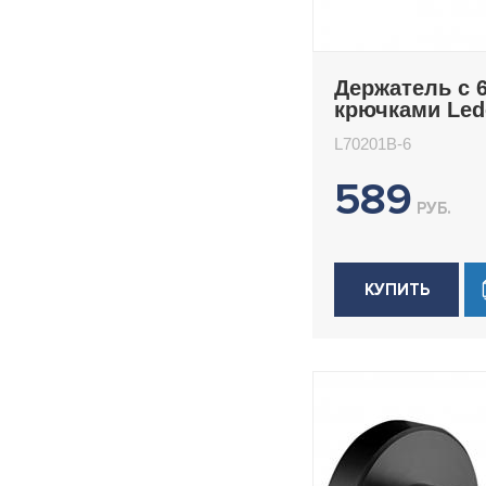
Держатель с 
крючками Le
L70201B-6
L70201B-6
589
РУБ.
КУПИТЬ