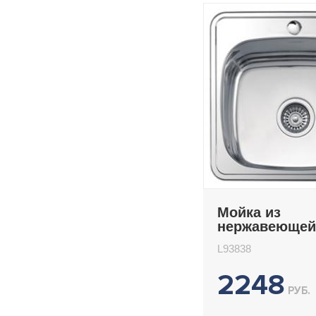
Мойка из
нержавеющей
врезная 38x3
L93838
Ledeme L9383
2248
РУБ.