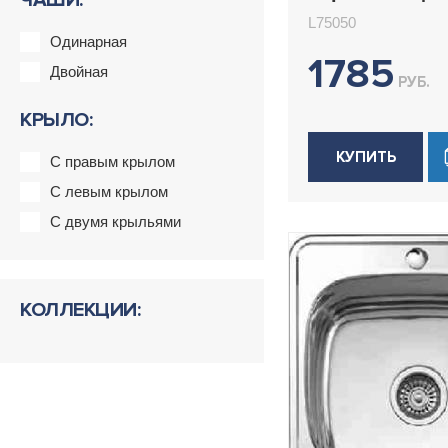
ЧАШИ:
накладная 50
L75050
Ledeme L7505
Одинарная
1785
Двойная
РУБ.
КРЫЛО:
КУПИТЬ
С правым крылом
С левым крылом
С двумя крыльями
КОЛЛЕКЦИИ: