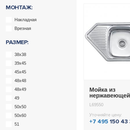
МОНТАЖ:
Накладная
Врезная
РАЗМЕР:
38x38
39x45
45x45
48x48
Мойка из
48x49
нержавеющей
49
врезная 50x9
L69550
Ledeme L6955
50x50
Уточняйте цену:
50x60
+7 495
150 43
51