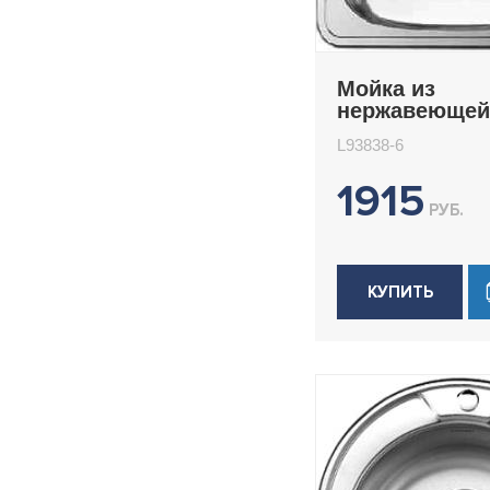
Мойка из
нержавеющей
врезная 38x3
L93838-6
Ledeme L9383
1915
РУБ.
КУПИТЬ