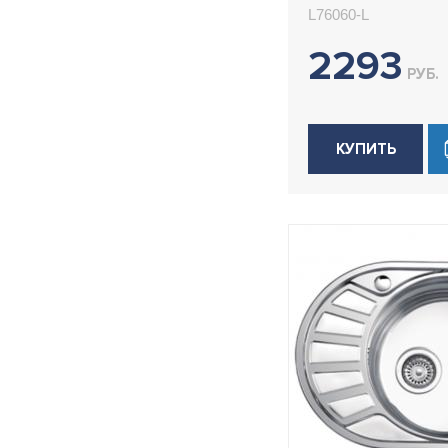
накладная 60
L76060-L
Ledeme L7606
2293
РУБ.
КУПИТЬ