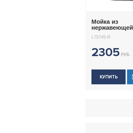
Мойка из
нержавеющей
врезная 45x5
L75745-R
Ledeme L7574
2305
РУБ.
КУПИТЬ