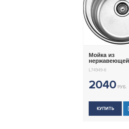
Мойка из
нержавеющей
врезная 49x4
L74949-6
Ledeme L7494
2040
РУБ.
КУПИТЬ