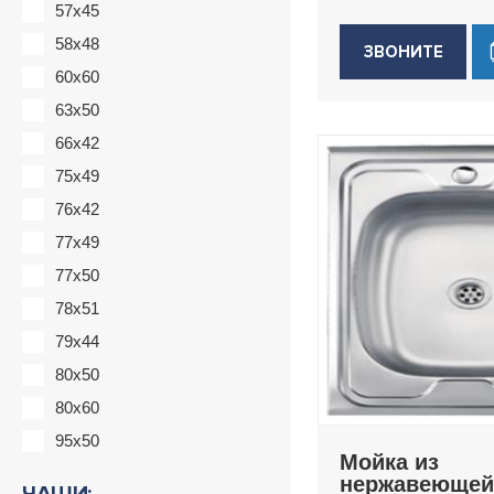
57x45
58x48
ЗВОНИТЕ
60x60
63x50
66x42
75x49
76x42
77x49
77x50
78x51
79x44
80x50
80x60
95x50
Мойка из
нержавеющей