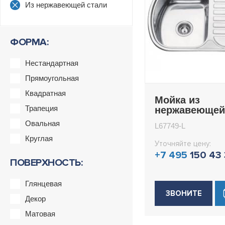
Из нержавеющей стали
ФОРМА:
Нестандартная
Прямоугольная
Квадратная
Мойка из
Трапеция
нержавеющей
врезная 49x7
Овальная
L67749-L
Ledeme L6774
Круглая
Уточняйте цену:
+7 495
150 43
ПОВЕРХНОСТЬ:
Глянцевая
ЗВОНИТЕ
Декор
Матовая