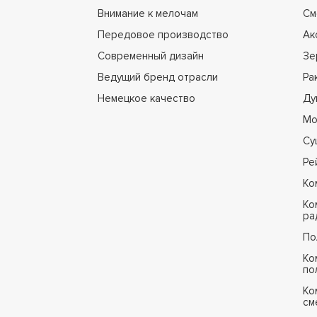
Внимание к мелочам
См
Передовое производство
Ак
Современный дизайн
Зе
Ведущий бренд отрасли
Ра
Немецкое качество
Ду
Мо
Су
Ре
Ко
Ко
ра
По
Ко
по
Ко
см