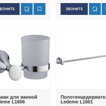
ВОНИТЕ
ЗВОНИТЕ
акан для ванной
Полотенцедержате
deme L1606
Ledeme L1601