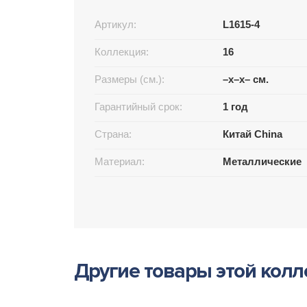
Артикул:
L1615-4
Коллекция:
16
Размеры (см.):
–x–x– см.
Гарантийный срок:
1 год
Страна:
Китай China
Материал:
Металлические
Другие товары этой кол