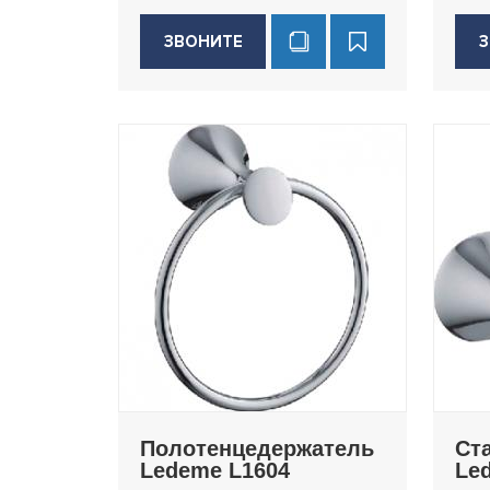
ЗВОНИТЕ
З
Полотенцедержатель
Ст
Ledeme L1604
Le