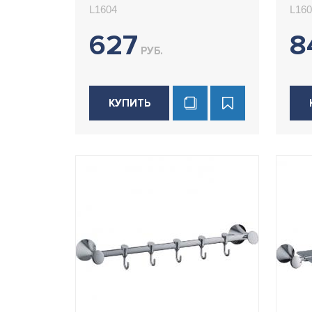
L1604
L160
627
8
РУБ.
КУПИТЬ