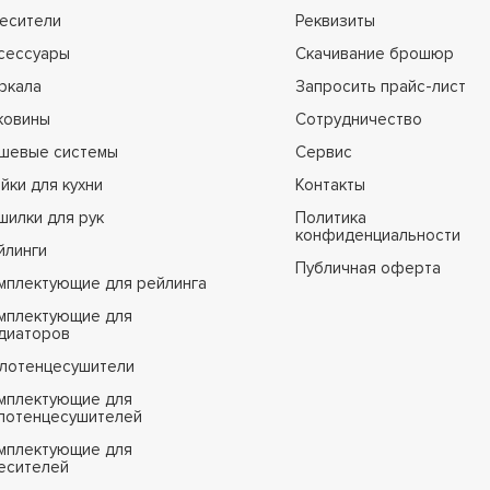
есители
Реквизиты
сессуары
Скачивание брошюр
ркала
Запросить прайс-лист
ковины
Сотрудничество
шевые системы
Сервис
йки для кухни
Контакты
шилки для рук
Политика
конфиденциальности
йлинги
Публичная оферта
мплектующие для рейлинга
мплектующие для
диаторов
лотенцесушители
мплектующие для
лотенцесушителей
мплектующие для
есителей