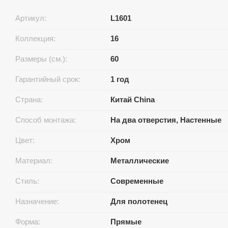
Артикул:
L1601
Коллекция:
16
Размеры (см.):
60
Гарантийный срок:
1 год
Страна:
Китай China
Способ монтажа:
На два отверстия, Настенные
Цвет:
Хром
Материал:
Металлические
Стиль:
Современные
Назначение:
Для полотенец
Форма:
Прямые