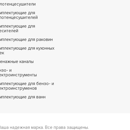
лотенцесушители
мплектующие для
лотенцесушителей
мплектующие для
есителей
мплектующие для раковин
мплектующие для кухонных
ек
енажные каналы
нзо- и
ектроинструменты
мплектующие для бензо- и
ектроинструменов
мплектующие для ванн
Ваша надежная марка. Все права защищены.