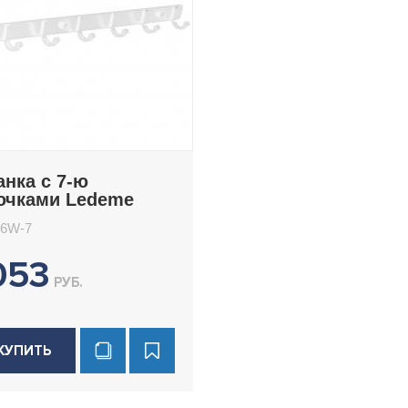
анка с 7-ю
ючками Ledeme
516W-7
16W-7
053
РУБ.
КУПИТЬ