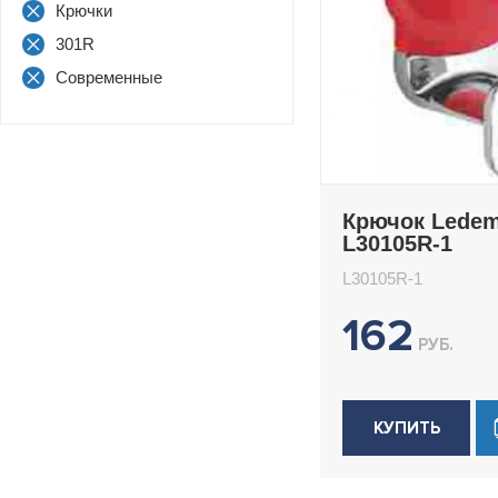
Крючки
301R
Современные
Крючок Lede
L30105R-1
L30105R-1
162
РУБ.
КУПИТЬ