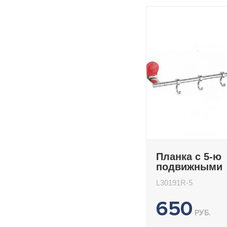
Планка с 5-ю
подвижными
крючками Le
L30191R-5
L30191R-5
650
РУБ.