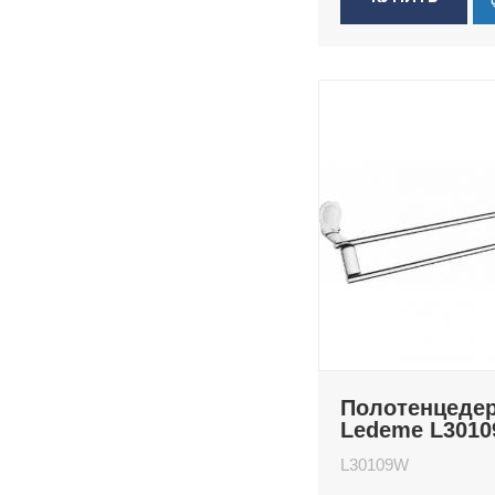
Полотенцеде
Ledeme L301
L30109W