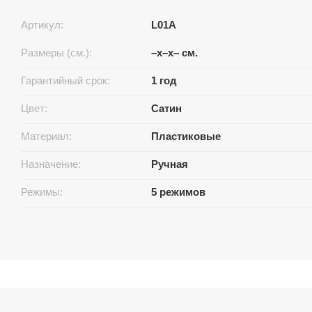
Артикул:
L01A
Размеры (см.):
–x–x– см.
Гарантийный срок:
1 год
Цвет:
Сатин
Материал:
Пластиковые
Назначение:
Ручная
Режимы:
5 режимов