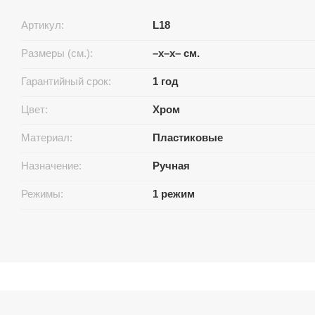
Артикул:
L18
Размеры (см.):
–x–x– см.
Гарантийный срок:
1 год
Цвет:
Хром
Материал:
Пластиковые
Назначение:
Ручная
Режимы:
1 режим