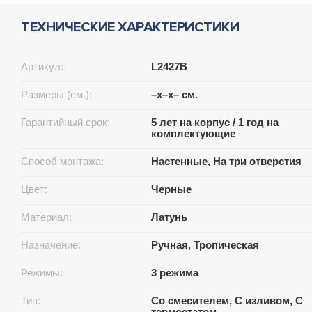
ТЕХНИЧЕСКИЕ ХАРАКТЕРИСТИКИ
Артикул:
L2427B
Размеры (см.):
–x–x– см.
Гарантийный срок:
5 лет на корпус / 1 год на
комплектующие
Способ монтажа:
Настенные, На три отверстия
Цвет:
Черные
Материал:
Латунь
Назначение:
Ручная, Тропическая
Режимы:
3 режима
Тип:
Со смесителем, С изливом, С
термостатом