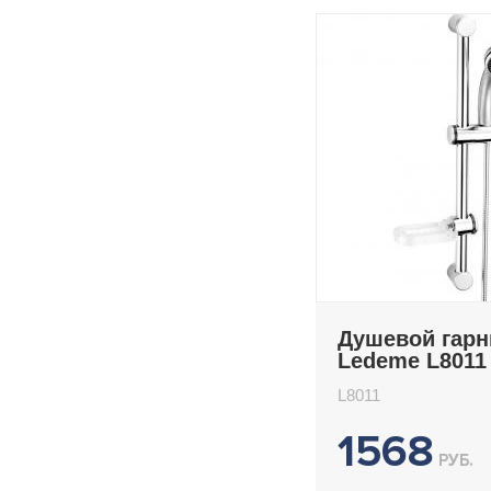
Душевой гарн
Ledeme L8011
L8011
1568
РУБ.