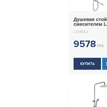
Душевая стой
смесителем 
L72403-2
L72403-2
9578
РУБ.
КУПИТЬ