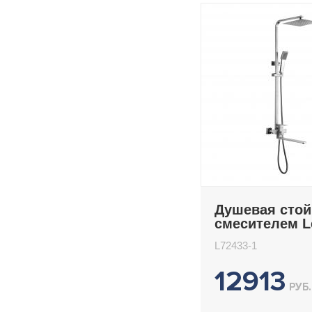
Душевая стой
смесителем 
L72433-1
L72433-1
12913
РУБ.