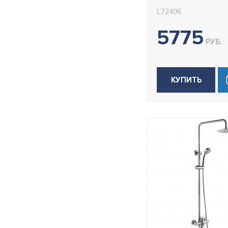
излива Ledem
L72406
5775
РУБ.
КУПИТЬ