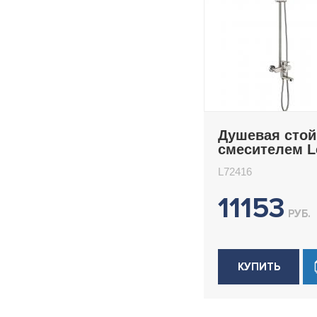
Душевая стой
смесителем 
L72416
L72416
11153
РУБ.
КУПИТЬ