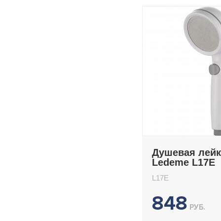
Душевая лейк
Ledeme L17E
L17E
848
РУБ.