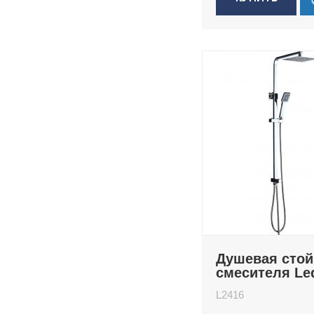
Душевая стой
смесителя L
L2416
L2416