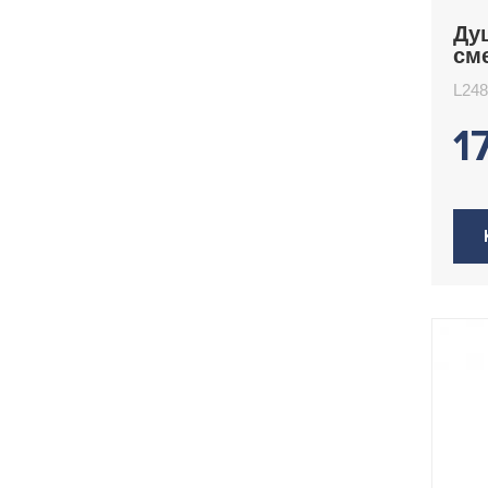
Ду
см
L2
L24
1