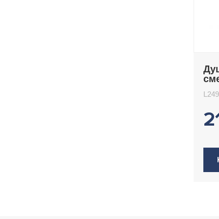
Ду
см
L2
L24
2