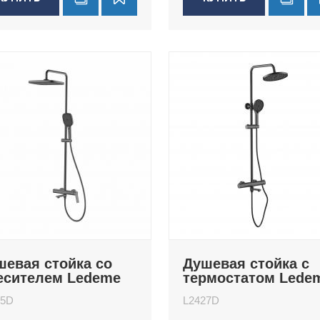
шевая стойка со
Душевая стойка с
есителем Ledeme
термостатом Lede
485D
L2427D
85D
L2427D