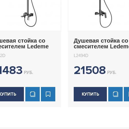
шевая стойка со
Душевая стойка со
есителем Ledeme
смесителем Ledem
492D
L2494D
92D
L2494D
1483
21508
РУБ.
РУБ.
КУПИТЬ
КУПИТЬ