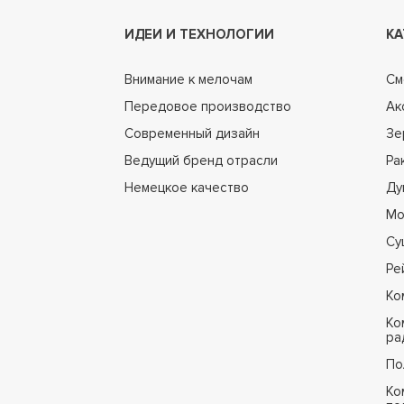
ИДЕИ И ТЕХНОЛОГИИ
КА
Внимание к мелочам
См
Передовое производство
Ак
Современный дизайн
Зе
Ведущий бренд отрасли
Ра
Немецкое качество
Ду
Мо
Су
Ре
Ко
Ко
ра
По
Ко