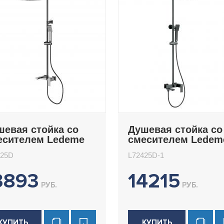
шевая стойка со
Душевая стойка со
есителем Ledeme
смесителем Ledem
2425D
L72425D-1
425D
L72425D-1
3893
14215
РУБ.
РУБ.
КУПИТЬ
КУПИТЬ