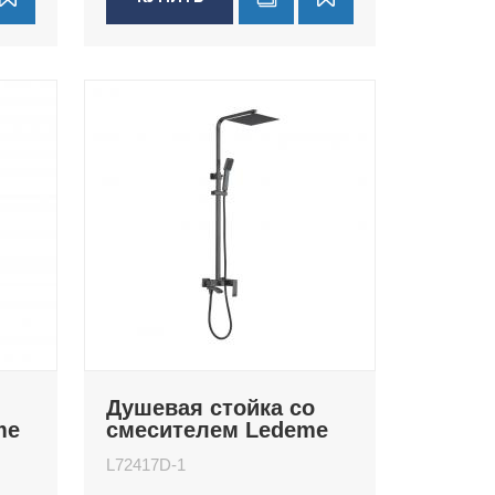
Душевая стойка со
me
смесителем Ledeme
L72417D-1
L72417D-1