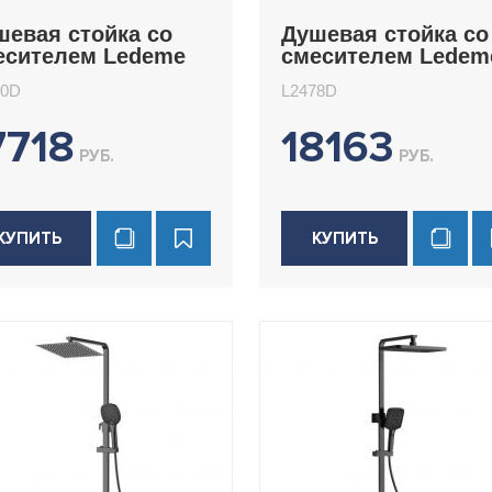
шевая стойка со
Душевая стойка со
есителем Ledeme
смесителем Ledem
480D
L2478D
80D
L2478D
7718
18163
РУБ.
РУБ.
КУПИТЬ
КУПИТЬ