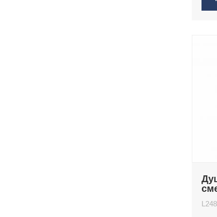
Ду
см
L2
L24