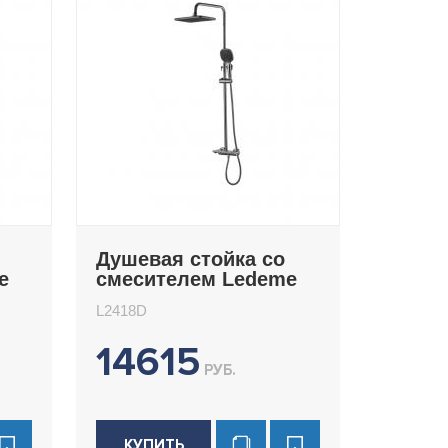
Душевая стойка со
e
смесителем Ledeme
L2418D
L2418D
14615
РУБ.
КУПИТЬ