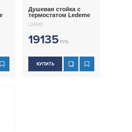
Душевая стойка с
e
термостатом Ledeme
L2424D
L2424D
19135
РУБ.
КУПИТЬ