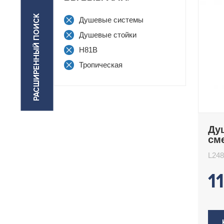
РАСШИРЕННЫЙ ПОИСК
Душевые системы
Душевые стойки
H81B
Тропическая
Ду
см
L2
L24
1