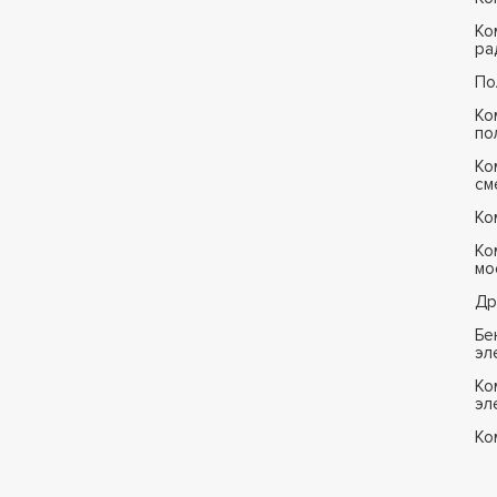
Ко
ра
По
Ко
по
Ко
см
Ко
Ко
мо
Др
Бе
эл
Ко
эл
Ко