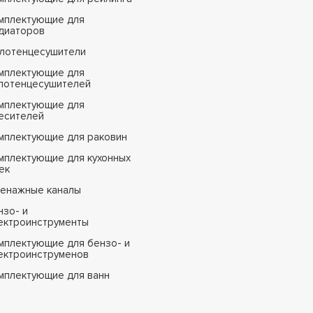
мплектующие для
диаторов
лотенцесушители
мплектующие для
лотенцесушителей
мплектующие для
есителей
мплектующие для раковин
мплектующие для кухонных
ек
енажные каналы
нзо- и
ектроинструменты
мплектующие для бензо- и
ектроинструменов
мплектующие для ванн