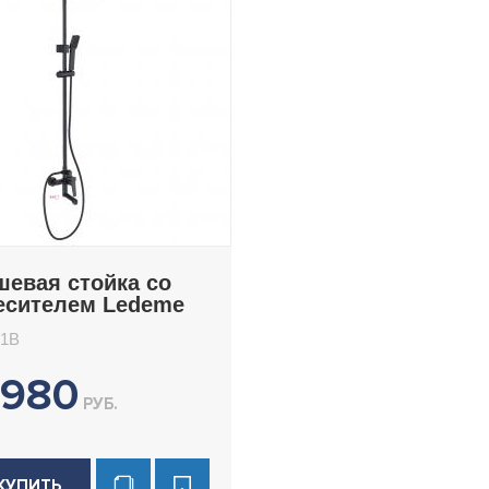
шевая стойка со
есителем Ledeme
481B
81B
1980
РУБ.
КУПИТЬ