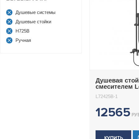
Душевые системы
Душевые стойки
H725B
Ручная
Душевая стой
смесителем 
L72425B-1
L72425B-1
12565
РУБ
КУПИТЬ