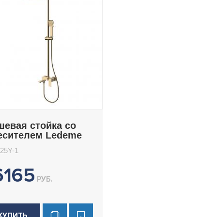
шевая стойка со
есителем Ledeme
2425Y-1
25Y-1
6165
РУБ.
КУПИТЬ