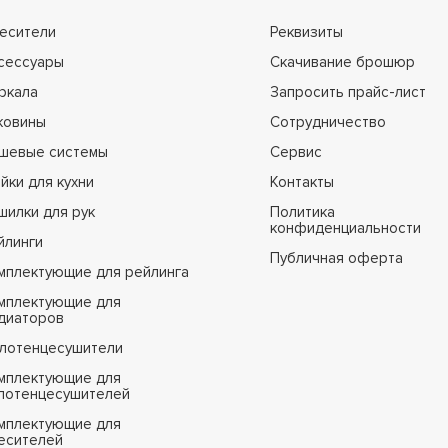
есители
Реквизиты
сессуары
Скачивание брошюр
ркала
Запросить прайс-лист
ковины
Сотрудничество
шевые системы
Сервис
йки для кухни
Контакты
шилки для рук
Политика
конфиденциальности
йлинги
Публичная оферта
мплектующие для рейлинга
мплектующие для
диаторов
лотенцесушители
мплектующие для
лотенцесушителей
мплектующие для
есителей