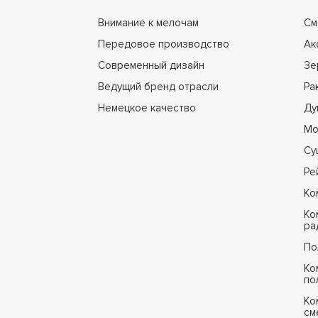
Внимание к мелочам
См
Передовое производство
Ак
Современный дизайн
Зе
Ведущий бренд отрасли
Ра
Немецкое качество
Ду
Мо
Су
Ре
Ко
Ко
ра
По
Ко
по
Ко
см