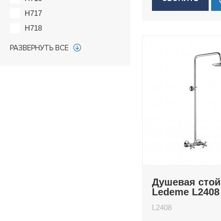
H717
H718
H718B
РАЗВЕРНУТЬ ВСЕ
H725B
H725Y
H73
H733
H74
H74B
H75
H75B
H78
Душевая стой
H78B
Ledeme L2408
H78Y
L2408
H80