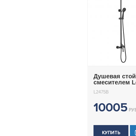
Душевая стой
смесителем 
L2475B
L2475B
10005
РУБ
КУПИТЬ