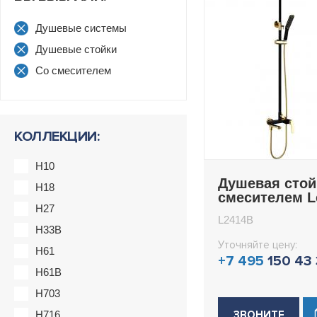
Душевые системы
Душевые стойки
Со смесителем
КОЛЛЕКЦИИ:
H10
Душевая стой
H18
смесителем 
H27
L2414B
L2414B
H33B
Уточняйте цену:
H61
+7 495
150 43
H61B
H703
H716
ЗВОНИТЕ