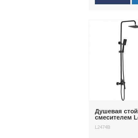
Душевая стой
смесителем 
L2474B
L2474B