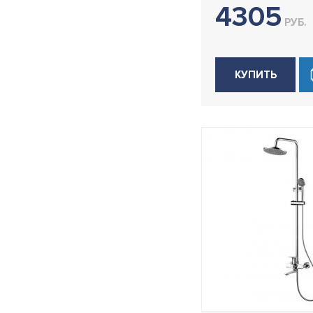
4305
H80B
РУБ.
H80Y
H81
КУПИТЬ
H81B
H82
H85
H85SA
H91
H92
H92G
H94
H94D