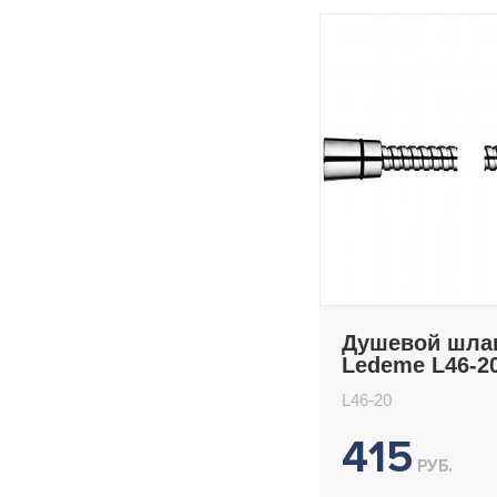
Душевой шла
Ledeme L46-2
L46-20
415
РУБ.