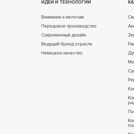
ИДЕИ И ТЕХНОЛОГИИ
КА
Внимание к мелочам
См
Передовое производство
Ак
Современный дизайн
Зе
Ведущий бренд отрасли
Ра
Немецкое качество
Ду
Мо
Су
Ре
Ко
Ко
ра
По
Ко
по