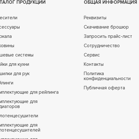
ТАЛОГ ПРОДУКЦИИ
ОБЩАЯ ИНФОРМАЦИЯ
есители
Реквизиты
сессуары
Скачивание брошюр
ркала
Запросить прайс-лист
ковины
Сотрудничество
шевые системы
Сервис
йки для кухни
Контакты
шилки для рук
Политика
конфиденциальности
йлинги
Публичная оферта
мплектующие для рейлинга
мплектующие для
диаторов
лотенцесушители
мплектующие для
лотенцесушителей