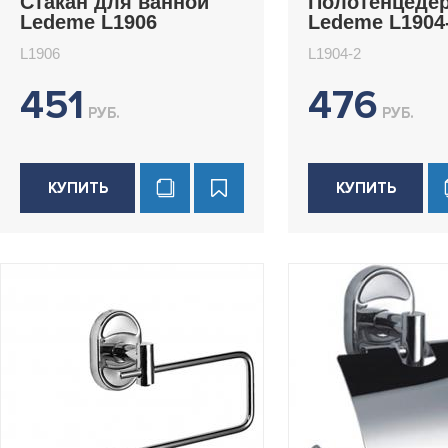
Стакан для ванной
Полотенцеде
Ledeme L1906
Ledeme L1904
L1906
L1904-2
451
476
РУБ.
РУБ.
КУПИТЬ
КУПИТЬ