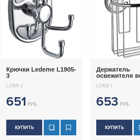
Крючки Ledeme L1905-
Держатель
3
освежителя в
Ledeme L1928
L1905-3
L1928-1
651
653
РУБ.
РУБ.
КУПИТЬ
КУПИТЬ