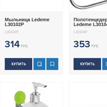
Мыльница Ledeme
Полотенцеде
L30102P
Ledeme L3010
L30102P
L30104P
314
353
РУБ.
РУБ.
КУПИТЬ
КУПИТЬ