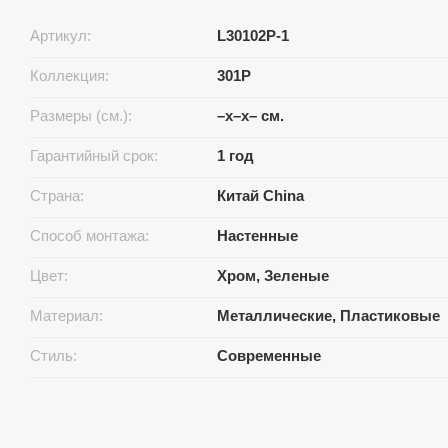
Артикул:
L30102P-1
Коллекция:
301P
Размеры (см.):
–x–x– см.
Гарантийный срок:
1 год
Страна:
Китай China
Способ монтажа:
Настенные
Цвет:
Хром, Зеленые
Материал:
Металлические, Пластиковые
Стиль:
Современные