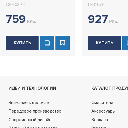
освежителя воздуха
L30103P-1
L30107P
Ledeme L30103P-1
759
927
РУБ.
РУБ.
КУПИТЬ
КУПИТЬ
ИДЕИ И ТЕХНОЛОГИИ
КАТАЛОГ ПРОДУ
Внимание к мелочам
Смесители
Передовое производство
Аксессуары
Современный дизайн
Зеркала