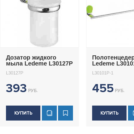
Дозатор жидкого
Полотенцеде
мыла Ledeme L30127P
Ledeme L3010
L30127P
L30101P-1
393
455
РУБ.
РУБ.
КУПИТЬ
КУПИТЬ