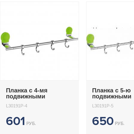
Планка с 4-мя
Планка с 5-ю
подвижными
подвижными
крючками Ledeme
крючками Le
L30191P-4
L30191P-5
L30191P-4
L30191P-5
601
650
РУБ.
РУБ.