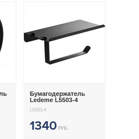
ль
Бумагодержатель
Ledeme L5503-4
L5503-4
1340
РУБ.