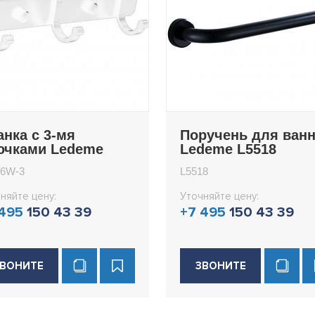
анка с 3-мя
Поручень для ван
ючками Ledeme
Ledeme L5518
516W-3
16W-3
L5518
няйте цену:
Уточняйте цену:
 495
150 43 39
+7 495
150 43 39
ВОНИТЕ
ЗВОНИТЕ