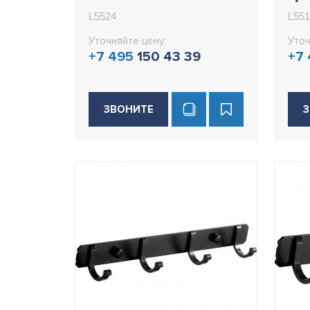
L55
L5524
L551
Уточняйте цену:
Уточ
+7 495
150 43 39
+7
ЗВОНИТЕ
З