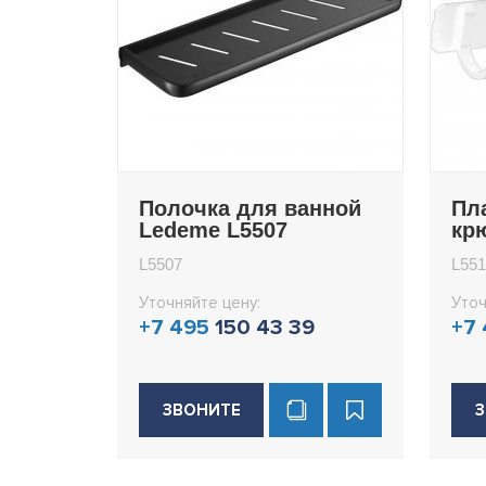
Полочка для ванной
Пл
Ledeme L5507
кр
L5
L5507
L55
Уточняйте цену:
Уточ
+7 495
150 43 39
+7
ЗВОНИТЕ
З