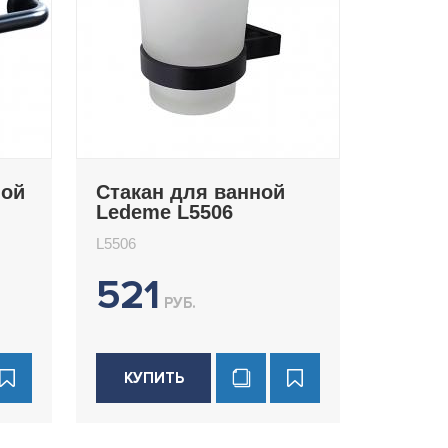
ной
Стакан для ванной
Ledeme L5506
L5506
521
РУБ.
КУПИТЬ