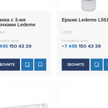
анка с 3-мя
Ершик Ledeme L55
ючками Ledeme
16-3
6-3
L5510
няйте цену:
Уточняйте цену:
 495
150 43 39
+7 495
150 43 39
ВОНИТЕ
ЗВОНИТЕ