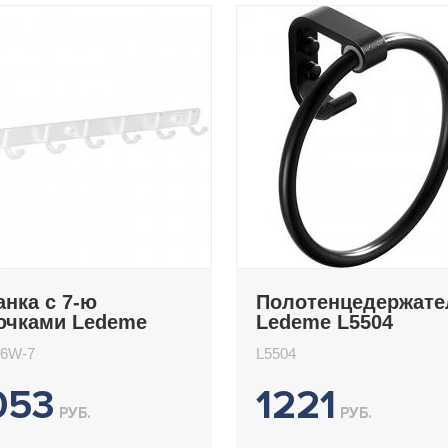
анка с 7-ю
Полотенцедержате
ючками Ledeme
Ledeme L5504
516W-7
16W-7
L5504
053
1221
РУБ.
РУБ.