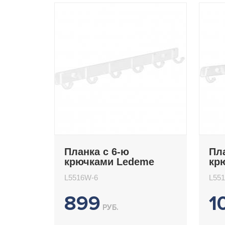
Планка с 6-ю
Пл
крючками Ledeme
кр
L5516W-6
L5
L5516W-6
L55
899
1
РУБ.