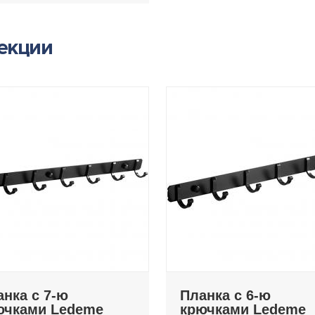
лекции
анка с 7-ю
Планка с 6-ю
ючками Ledeme
крючками Ledeme