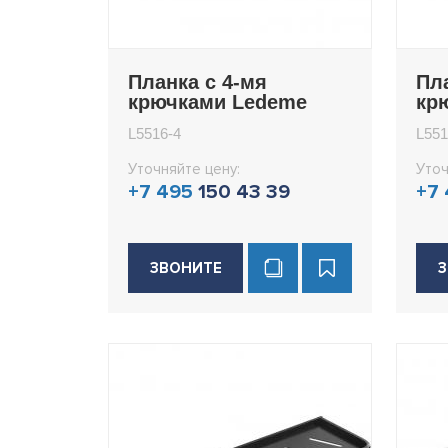
Планка с 4-мя
Пл
крючками Ledeme
кр
L5516-4
L55
L5516-4
L551
Уточняйте цену:
Уточ
+7 495
150 43 39
+7
ЗВОНИТЕ
З