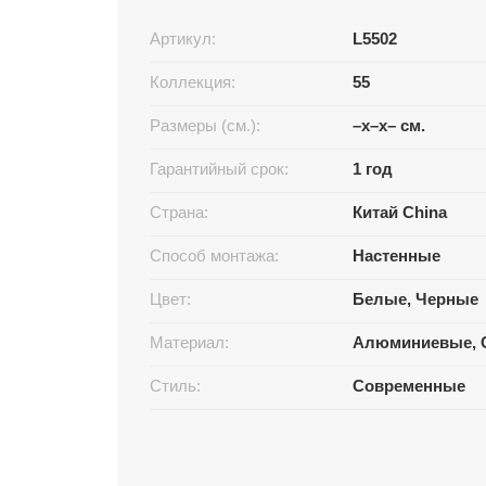
Артикул:
L5502
Коллекция:
55
Размеры (см.):
–x–x– см.
Гарантийный срок:
1 год
Страна:
Китай China
Способ монтажа:
Настенные
Цвет:
Белые, Черные
Материал:
Алюминиевые, 
Стиль:
Современные