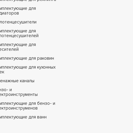
мплектующие для
диаторов
лотенцесушители
мплектующие для
лотенцесушителей
мплектующие для
есителей
мплектующие для раковин
мплектующие для кухонных
ек
енажные каналы
нзо- и
ектроинструменты
мплектующие для бензо- и
ектроинструменов
мплектующие для ванн