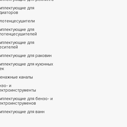
мплектующие для
диаторов
лотенцесушители
мплектующие для
лотенцесушителей
мплектующие для
есителей
мплектующие для раковин
мплектующие для кухонных
ек
енажные каналы
нзо- и
ектроинструменты
мплектующие для бензо- и
ектроинструменов
мплектующие для ванн