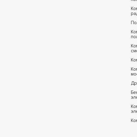
Ко
ра
По
Ко
по
Ко
см
Ко
Ко
мо
Др
Бе
эл
Ко
эл
Ко