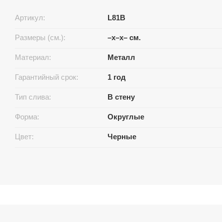
Артикул:
L81B
Размеры (см.):
–x–x– см.
Материал:
Металл
Гарантийный срок:
1 год
Тип слива:
В стену
Форма:
Округлые
Цвет:
Черные