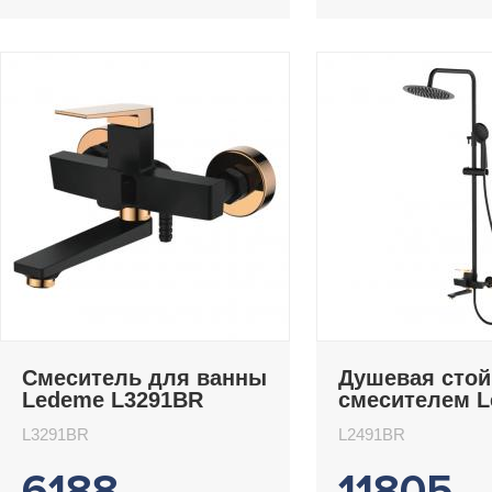
Смеситель для ванны
Душевая стой
Ledeme L3291BR
смесителем 
L2491BR
L3291BR
L2491BR
6188
11805