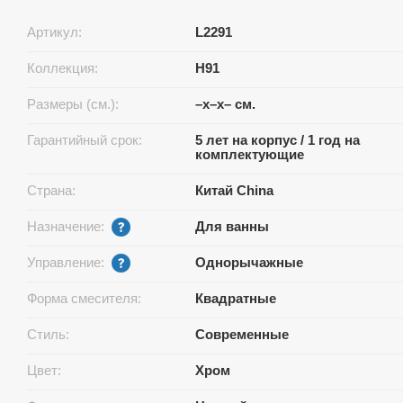
Артикул:
L2291
Коллекция:
H91
Размеры (см.):
–x–x– см.
Гарантийный срок:
5 лет на корпус / 1 год на
комплектующие
Страна:
Китай China
Назначение:
Для ванны
Управление:
Однорычажные
Форма смесителя:
Квадратные
Стиль:
Современные
Цвет:
Хром