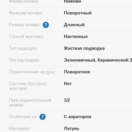
Форма излива:
Нижний
Функции излива:
Поворотный
Размер излива:
Длинный
Способ монтажа:
Настенные
Тип подводки:
Жесткая подводка
Тип картриджа:
Экономичный, Керамический 2
Переключение на душ:
Поворотное
Система быстрого
Нет
монтажа:
Присоединительный
1/2
размер:
Особенности:
С аэратором
Материал:
Латунь