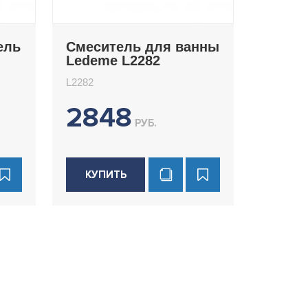
ель
Смеситель для ванны
Ledeme L2282
L2282
2848
РУБ.
КУПИТЬ