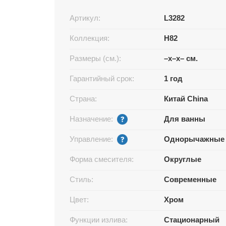
Артикул:
L3282
Коллекция:
H82
Размеры (см.):
–x–x– см.
Гарантийный срок:
1 год
Страна:
Китай China
Назначение:
Для ванны
Управление:
Однорычажные
Форма смесителя:
Округлые
Стиль:
Современные
Цвет:
Хром
Функции излива:
Стационарный