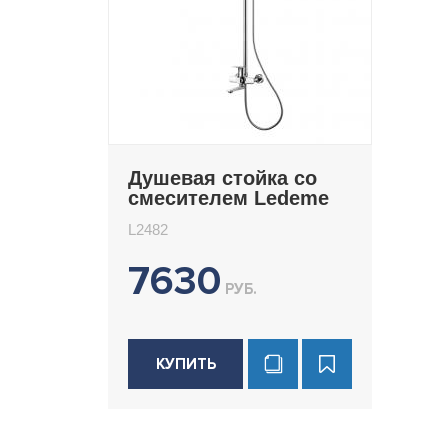
Душевая стойка со
смесителем Ledeme
L2482
L2482
7630
РУБ.
КУПИТЬ