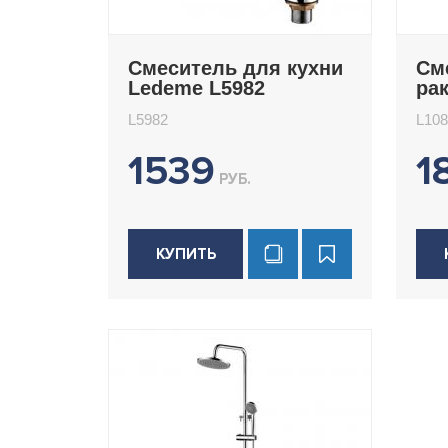
Смеситель для кухни
См
Ledeme L5982
ра
L1
L5982
L108
1539
1
РУБ.
КУПИТЬ