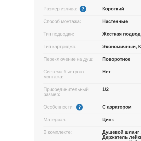
Размер излива:
Короткий
Способ монтажа:
Настенные
Тип подводки:
Жесткая подвод
Тип картриджа:
Экономичный, К
Переключение на душ:
Поворотное
Система быстрого
Нет
монтажа:
Присоединительный
1/2
размер:
Особенности:
С аэратором
Материал:
Цинк
В комплекте:
Душевой шланг 1
Держатель лейк