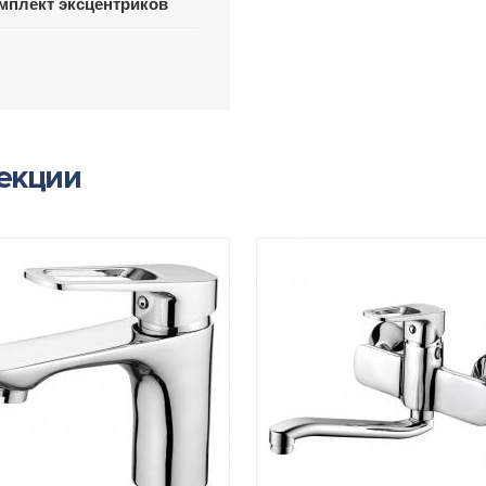
мплект эксцентриков
лекции