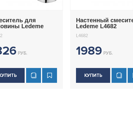
еситель для
Настенный смесит
ковины Ledeme
Ledeme L4682
082
2
L4682
826
1989
РУБ.
РУБ.
КУПИТЬ
КУПИТЬ