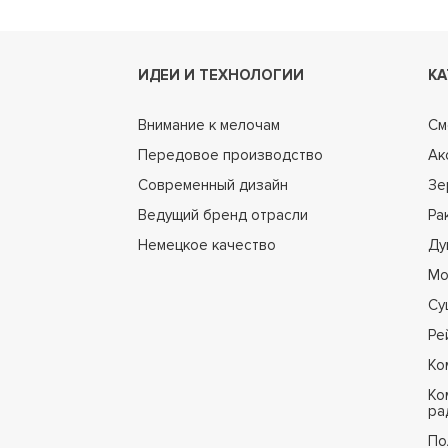
ИДЕИ И ТЕХНОЛОГИИ
КА
Внимание к мелочам
См
Передовое производство
Ак
Современный дизайн
Зе
Ведущий бренд отрасли
Ра
Немецкое качество
Ду
Мо
Су
Ре
Ко
Ко
ра
По