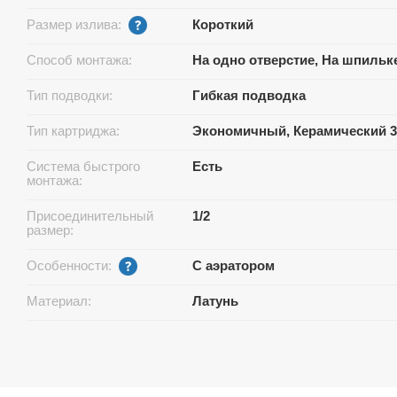
Размер излива:
Короткий
Способ монтажа:
На одно отверстие, На шпильк
Тип подводки:
Гибкая подводка
Тип картриджа:
Экономичный, Керамический 3
Система быстрого
Есть
монтажа:
Присоединительный
1/2
размер:
Особенности:
С аэратором
Материал:
Латунь