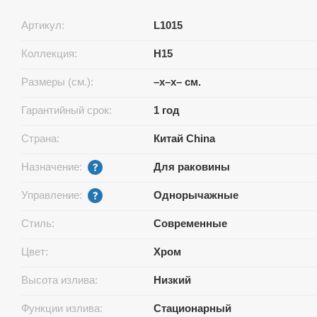
Артикул:
L1015
Коллекция:
H15
Размеры (см.):
–x–x– см.
Гарантийный срок:
1 год
Страна:
Китай China
Назначение:
Для раковины
Управление:
Однорычажные
Стиль:
Современные
Цвет:
Хром
Высота излива:
Низкий
Функции излива:
Стационарный