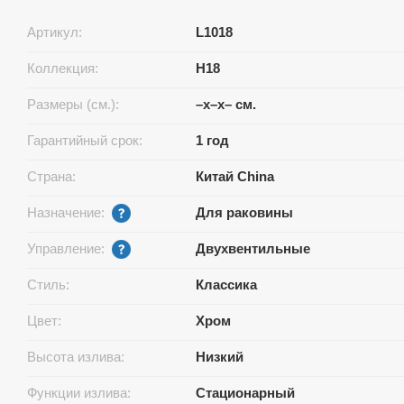
Артикул:
L1018
Коллекция:
H18
Размеры (см.):
–x–x– см.
Гарантийный срок:
1 год
Страна:
Китай China
Назначение:
Для раковины
Управление:
Двухвентильные
Стиль:
Классика
Цвет:
Хром
Высота излива:
Низкий
Функции излива:
Стационарный