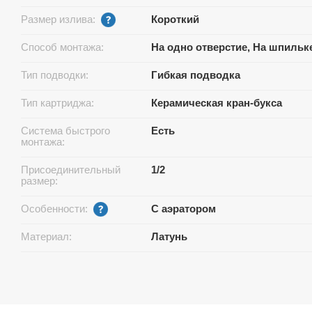
Размер излива:
Короткий
Способ монтажа:
На одно отверстие, На шпильк
Тип подводки:
Гибкая подводка
Тип картриджа:
Керамическая кран-букса
Система быстрого
Есть
монтажа:
Присоединительный
1/2
размер:
Особенности:
С аэратором
Материал:
Латунь