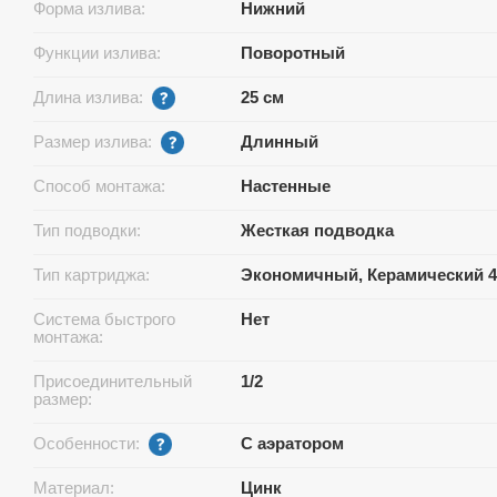
Форма излива:
Нижний
Функции излива:
Поворотный
Длина излива:
25 см
Размер излива:
Длинный
Способ монтажа:
Настенные
Тип подводки:
Жесткая подводка
Тип картриджа:
Экономичный, Керамический 4
Система быстрого
Нет
монтажа:
Присоединительный
1/2
размер:
Особенности:
С аэратором
Материал:
Цинк