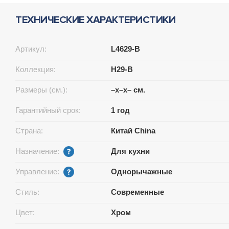
ТЕХНИЧЕСКИЕ ХАРАКТЕРИСТИКИ
Артикул:
L4629-B
Коллекция:
H29-B
Размеры (см.):
–x–x– см.
Гарантийный срок:
1 год
Страна:
Китай China
Назначение:
Для кухни
Управление:
Однорычажные
Стиль:
Современные
Цвет:
Хром