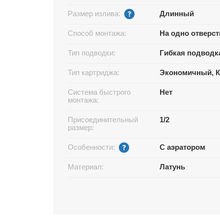
Размер излива:
Длинный
Способ монтажа:
На одно отверст
Тип подводки:
Гибкая подводк
Тип картриджа:
Экономичный, К
Система быстрого
Нет
монтажа:
Присоединительный
1/2
размер:
Особенности:
С аэратором
Материал:
Латунь