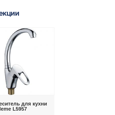
лекции
еситель для кухни
deme L5957