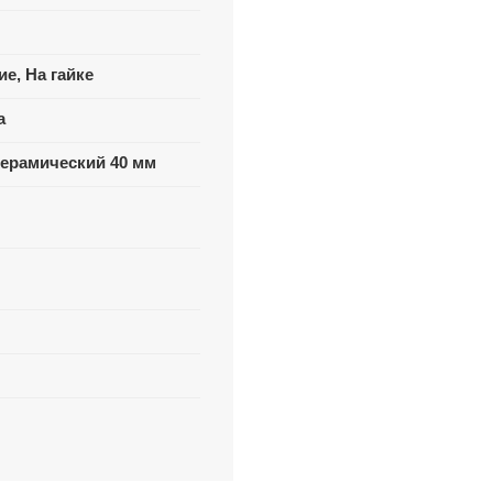
ие, На гайке
а
ерамический 40 мм