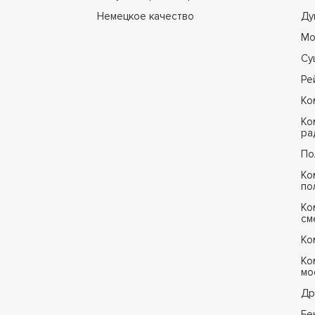
Немецкое качество
Ду
Мо
Су
Ре
Ко
Ко
ра
По
Ко
по
Ко
см
Ко
Ко
мо
Др
Бе