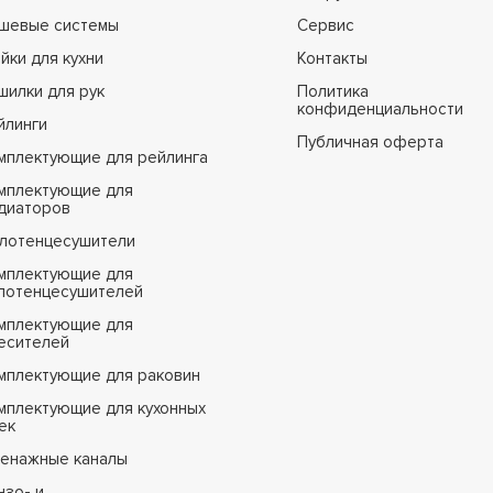
шевые системы
Сервис
йки для кухни
Контакты
шилки для рук
Политика
конфиденциальности
йлинги
Публичная оферта
мплектующие для рейлинга
мплектующие для
диаторов
лотенцесушители
мплектующие для
лотенцесушителей
мплектующие для
есителей
мплектующие для раковин
мплектующие для кухонных
ек
енажные каналы
нзо- и