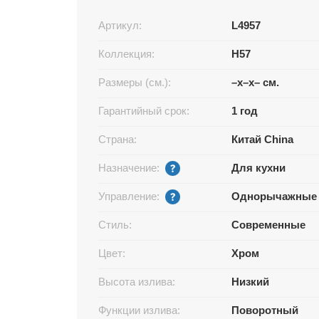
Артикул:
L4957
Коллекция:
H57
Размеры (см.):
–x–x– см.
Гарантийный срок:
1 год
Страна:
Китай China
Назначение:
Для кухни
Управление:
Однорычажные
Стиль:
Современные
Цвет:
Хром
Высота излива:
Низкий
Функции излива:
Поворотный