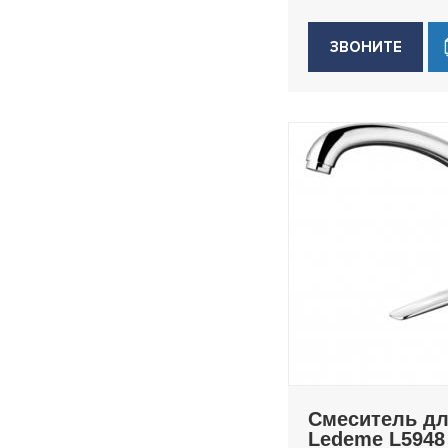
H61B
ЗВОНИТЕ
H703
H716
H717
H718
H718B
H72
H73
H733
H74
H74B
H74WR
H75
H75B
Смеситель дл
Ledeme L5948
H76