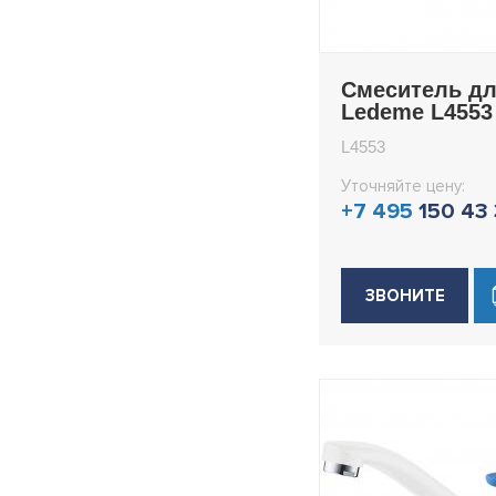
H91
H92
Смеситель дл
H94
Ledeme L4553
H94D
L4553
H94SA
Уточняйте цену:
H94SR
+7 495
150 43
H94Y
H98
H99
ЗВОНИТЕ
Rainbow