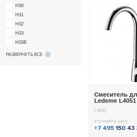
H30
H31
H32
H33
H33B
H44
РАЗВЕРНУТЬ ВСЕ
H47
H48
H48C
H49
Смеситель дл
H51
Ledeme L4051
H53
L4051
H53W
Уточняйте цену:
H55
+7 495
150 43
H61