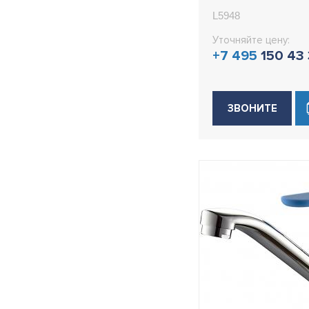
H77
L5948
H77W
Уточняйте цену:
+7 495
150 43
H78
H78B
H78U
ЗВОНИТЕ
H80
H80B
H80Y
H81
H81B
H82
H85B
H85D
H85SA
H85Y