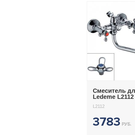
Смеситель д
Ledeme L2112
L2112
3783
РУБ.