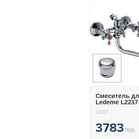
Смеситель д
Ledeme L2217
L2217
3783
РУБ.