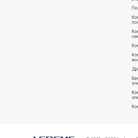
По
Ко
по
Ко
см
Ко
Ко
мо
Др
Бе
эл
Ко
эл
Ко