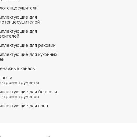
лотенцесушители
мплектующие для
лотенцесушителей
мплектующие для
есителей
мплектующие для раковин
мплектующие для кухонных
ек
енажные каналы
нзо- и
ектроинструменты
мплектующие для бензо- и
ектроинструменов
мплектующие для ванн