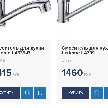
еситель для кухни
Смеситель для ку
deme L4539-B
Ledeme L4239
9-B
L4239
415
1460
РУБ.
РУБ.
КУПИТЬ
КУПИТЬ