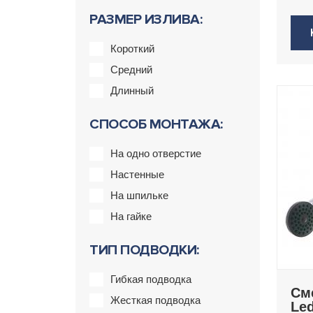
РАЗМЕР ИЗЛИВА:
Короткий
Средний
Длинный
СПОСОБ МОНТАЖА:
На одно отверстие
Настенные
На шпильке
На гайке
ТИП ПОДВОДКИ:
Гибкая подводка
См
Жесткая подводка
Le