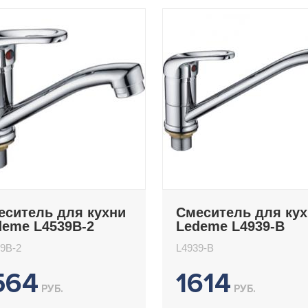
еситель для кухни
Смеситель для ку
deme L4539B-2
Ledeme L4939-B
9B-2
L4939-B
564
1614
РУБ.
РУБ.