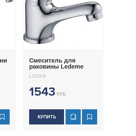
хни
Смеситель для
раковины Ledeme
L1039-B
L1039-B
1543
РУБ.
КУПИТЬ