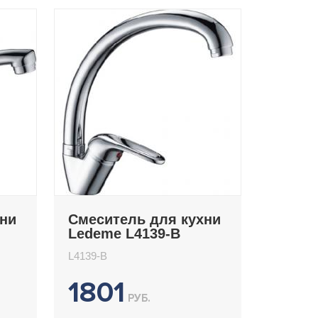
хни
Смеситель для кухни
Ledeme L4139-B
L4139-B
1801
РУБ.