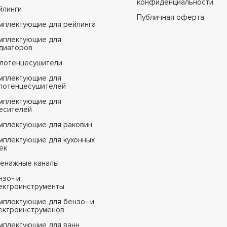
конфиденциальности
йлинги
Публичная оферта
мплектующие для рейлинга
мплектующие для
диаторов
лотенцесушители
мплектующие для
лотенцесушителей
мплектующие для
есителей
мплектующие для раковин
мплектующие для кухонных
ек
енажные каналы
нзо- и
ектроинструменты
мплектующие для бензо- и
ектроинструменов
мплектующие для ванн