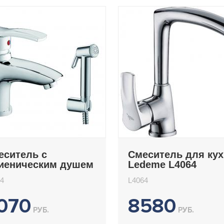
еситель с
Смеситель для ку
гиеническим душем
Ledeme L4064
deme L1264
4
L4064
070
8580
РУБ.
РУБ.