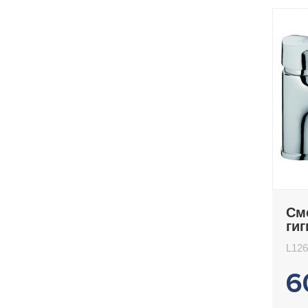
См
ги
Le
L126
6