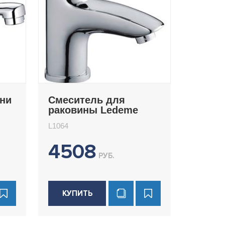
хни
Смеситель для
раковины Ledeme
L1064
L1064
4508
РУБ.
КУПИТЬ