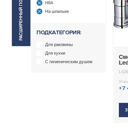
РАСШИРЕННЫЙ ПОИСК
H64
На шпильке
ПОДКАТЕГОРИЯ:
Для раковины
Для кухни
См
С гигиеническим душем
Le
L426
Уточ
+7
З