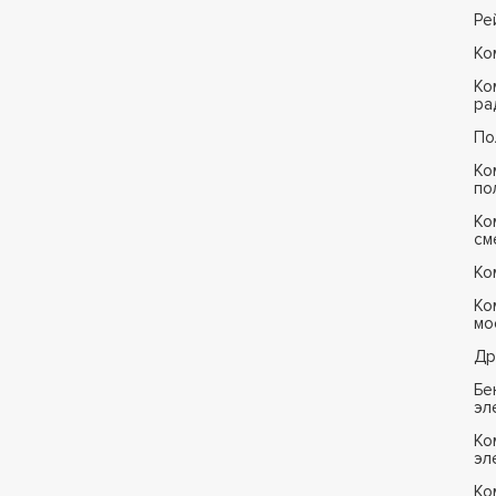
Ре
Ко
Ко
ра
По
Ко
по
Ко
см
Ко
Ко
мо
Др
Бе
эл
Ко
эл
Ко