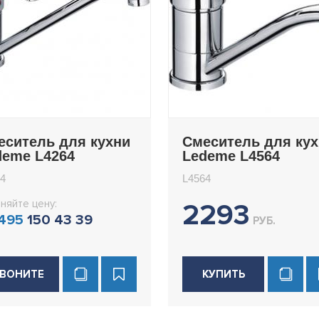
еситель для кухни
Смеситель для ку
deme L4264
Ledeme L4564
4
L4564
няйте цену:
2293
 495
150 43 39
РУБ.
ВОНИТЕ
КУПИТЬ