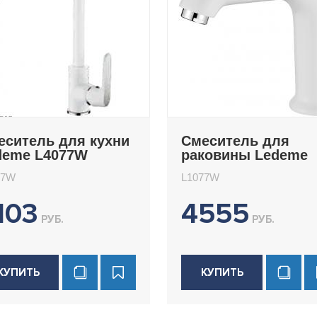
еситель для кухни
Смеситель для
deme L4077W
раковины Ledeme
L1077W
77W
L1077W
103
4555
РУБ.
РУБ.
КУПИТЬ
КУПИТЬ