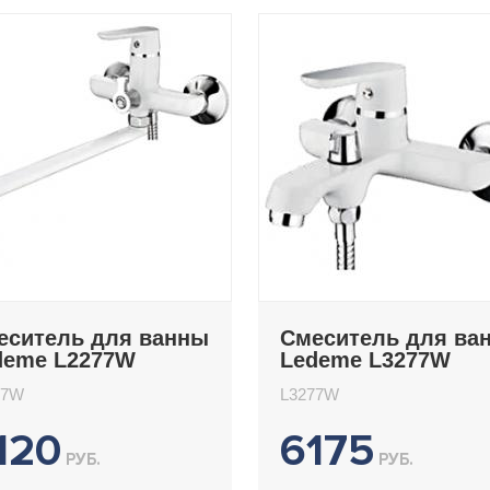
еситель для ванны
Смеситель для ва
deme L2277W
Ledeme L3277W
77W
L3277W
120
6175
РУБ.
РУБ.