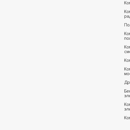
Ко
Ко
ра
По
Ко
по
Ко
см
Ко
Ко
мо
Др
Бе
эл
Ко
эл
Ко