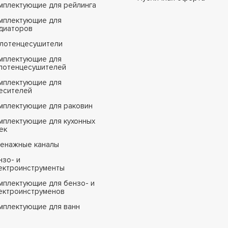
мплектующие для рейлинга
мплектующие для
диаторов
лотенцесушители
мплектующие для
лотенцесушителей
мплектующие для
есителей
мплектующие для раковин
мплектующие для кухонных
ек
енажные каналы
нзо- и
ектроинструменты
мплектующие для бензо- и
ектроинструменов
мплектующие для ванн