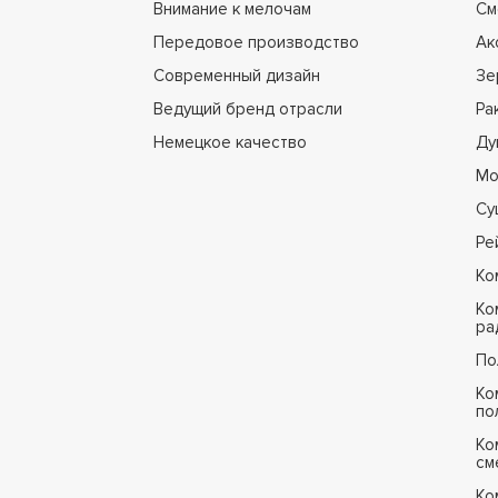
Внимание к мелочам
См
Передовое производство
Ак
Современный дизайн
Зе
Ведущий бренд отрасли
Ра
Немецкое качество
Ду
Мо
Су
Ре
Ко
Ко
ра
По
Ко
по
Ко
см
Ко