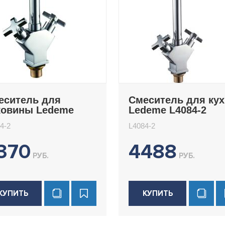
еситель для
Смеситель для ку
ковины Ledeme
Ledeme L4084-2
84-2
4-2
L4084-2
370
4488
РУБ.
РУБ.
КУПИТЬ
КУПИТЬ