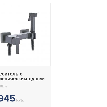
еситель с
гиеническим душем
deme L5398D-7
8D-7
945
РУБ.