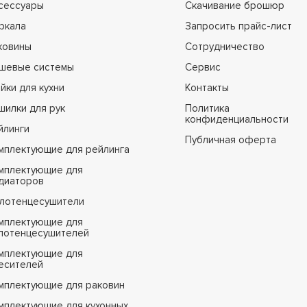
сессуары
Скачивание брошюр
ркала
Запросить прайс-лист
ковины
Сотрудничество
шевые системы
Сервис
йки для кухни
Контакты
шилки для рук
Политика
конфиденциальности
йлинги
Публичная оферта
мплектующие для рейлинга
мплектующие для
диаторов
лотенцесушители
мплектующие для
лотенцесушителей
мплектующие для
есителей
мплектующие для раковин
мплектующие для кухонных