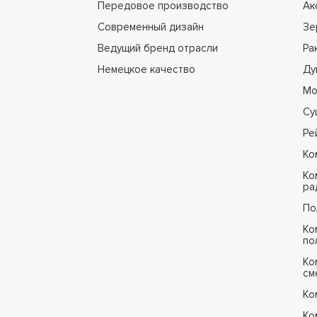
Передовое производство
Ак
Современный дизайн
Зе
Ведущий бренд отрасли
Ра
Немецкое качество
Ду
Мо
Су
Ре
Ко
Ко
ра
По
Ко
по
Ко
см
Ко
Ко