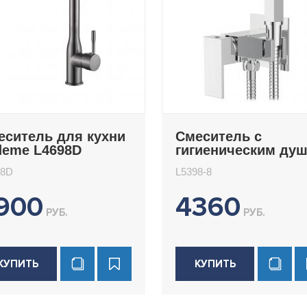
еситель для кухни
Смеситель с
deme L4698D
гигиеническим ду
Ledeme L5398-8
98D
L5398-8
900
4360
РУБ.
РУБ.
КУПИТЬ
КУПИТЬ