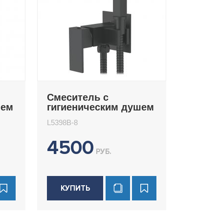
Смеситель с
шем
гигиеническим душем
Ledeme L5398B-8
L5398B-8
4500
РУБ.
КУПИТЬ