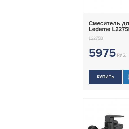
Смеситель д
Ledeme L2275
L2275B
5975
РУБ.
КУПИТЬ