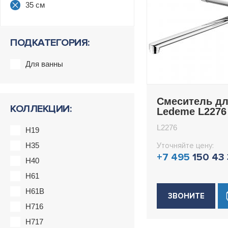
35 см
ПОДКАТЕГОРИЯ:
Для ванны
Смеситель д
КОЛЛЕКЦИИ:
Ledeme L2276
L2276
H19
H35
Уточняйте цену:
+7 495
150 43
H40
H61
H61B
ЗВОНИТЕ
H716
H717