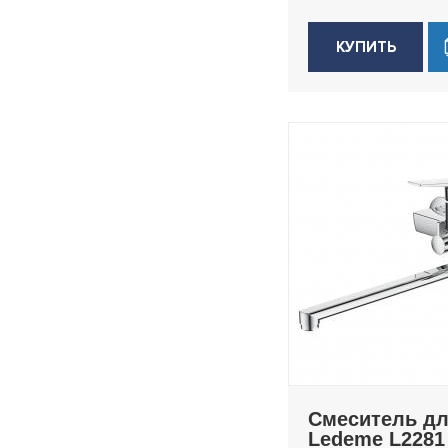
H85
КУПИТЬ
H85B
H85D
H85SA
H85Y
H87
H94
H94D
H94SA
H94SR
H94Y
Смеситель д
Ledeme L2281