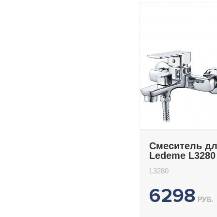
Смеситель д
Ledeme L3280
L3280
6298
РУБ.