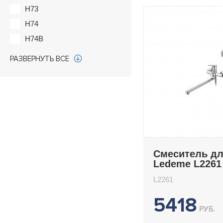
H73
H74
H74B
H74WR
РАЗВЕРНУТЬ ВСЕ
H75
H75B
H76
H78
H78B
H78U
Смеситель д
H80
Ledeme L2261
H80B
L2261
H81
5418
H81B
РУБ.
H84