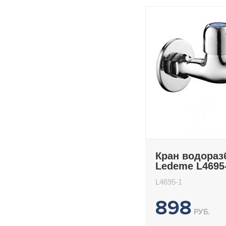
Кран водора
Ledeme L4695
L4695-1
898
РУБ.