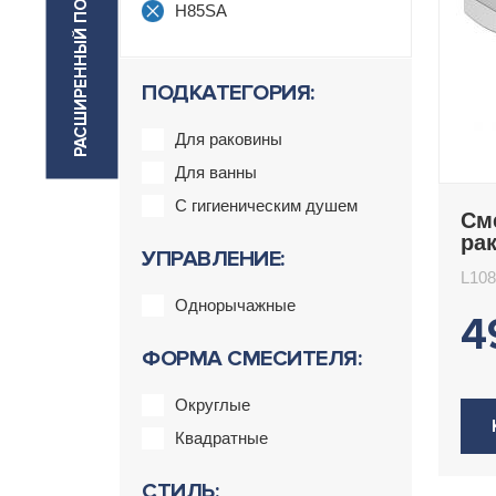
РАСШИРЕННЫЙ ПОИСК
H85SA
ПОДКАТЕГОРИЯ:
Для раковины
Для ванны
С гигиеническим душем
См
ра
УПРАВЛЕНИЕ:
L1
L10
Однорычажные
4
ФОРМА СМЕСИТЕЛЯ:
Округлые
Квадратные
СТИЛЬ: