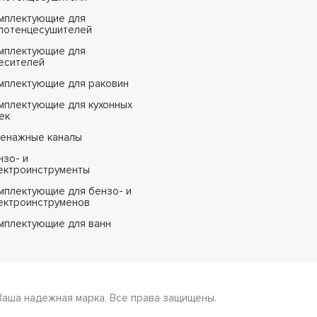
мплектующие для
лотенцесушителей
мплектующие для
есителей
мплектующие для раковин
мплектующие для кухонных
ек
енажные каналы
нзо- и
ектроинструменты
мплектующие для бензо- и
ектроинструменов
мплектующие для ванн
Ваша надежная марка. Все права защищены.