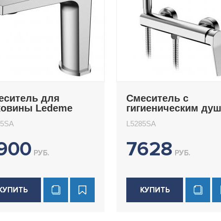
еситель для
Смеситель с
ковины Ledeme
гигиеническим ду
085SA
Ledeme L5285SA
85SA
L5285SA
900
7628
РУБ.
РУБ.
КУПИТЬ
КУПИТЬ