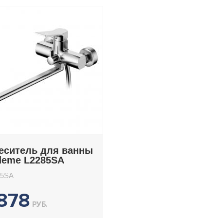
еситель для ванны
deme L2285SA
85SA
878
РУБ.