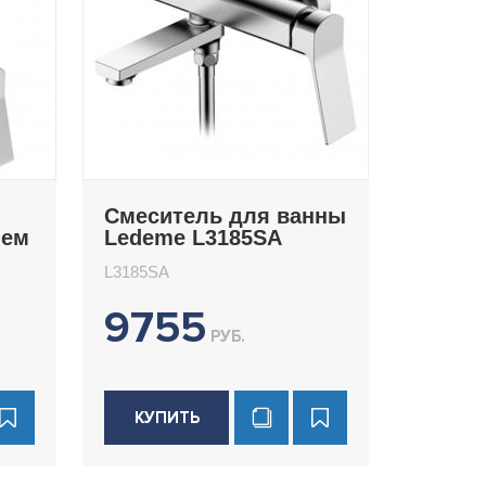
Смеситель для ванны
шем
Ledeme L3185SA
L3185SA
9755
РУБ.
КУПИТЬ