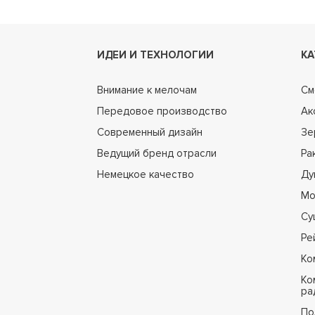
ИДЕИ И ТЕХНОЛОГИИ
КА
Внимание к мелочам
См
Передовое производство
Ак
Современный дизайн
Зе
Ведущий бренд отрасли
Ра
Немецкое качество
Ду
Мо
Су
Ре
Ко
Ко
ра
По