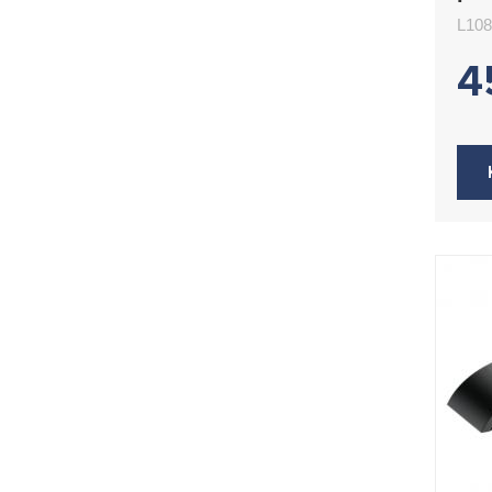
L1
L10
4