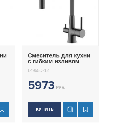
хни
Смеситель для кухни
с гибким изливом
Ledeme L4955D-12
L4955D-12
5973
РУБ.
КУПИТЬ