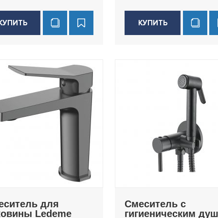
КУПИТЬ
КУПИТЬ
еситель для
Смеситель с
ковины Ledeme
гигиеническим ду