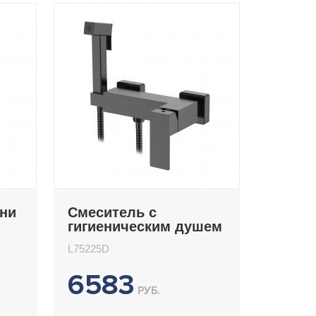
хни
Смеситель с
гигиеническим душем
Ledeme L75225D
L75225D
6583
РУБ.