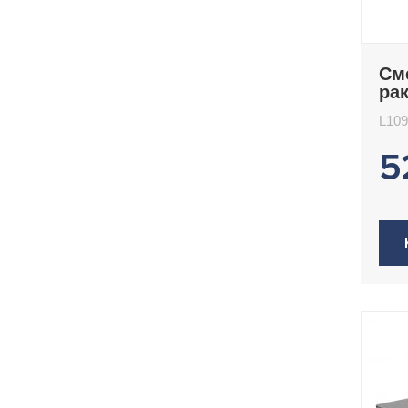
См
ра
L1
L10
5