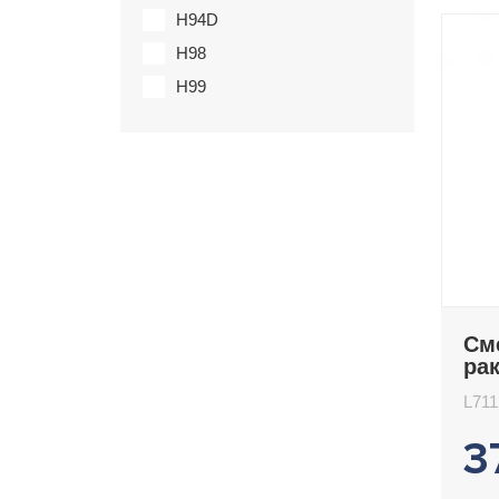
H94D
H98
H99
См
ра
L7
L71
3