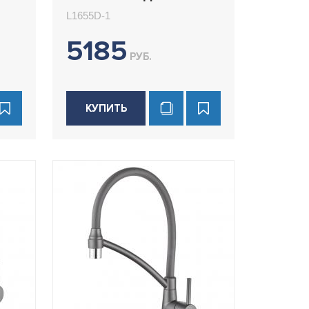
раковины Ledeme
L1655D-1
L1655D-1
5185
РУБ.
КУПИТЬ