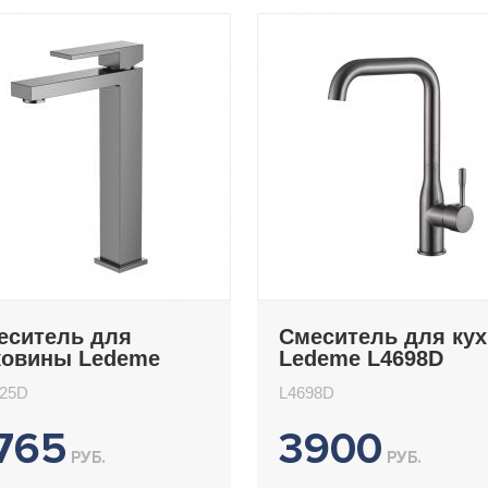
еситель для
Смеситель для ку
ковины Ledeme
Ledeme L4698D
1125D
125D
L4698D
765
3900
РУБ.
РУБ.