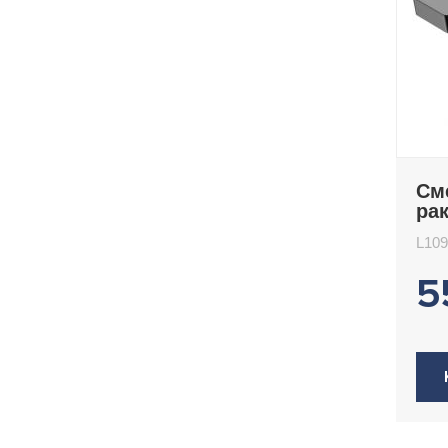
См
ра
L1
L10
5