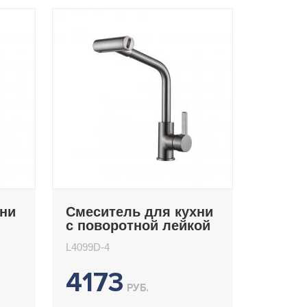
хни
Смеситель для кухни
с поворотной лейкой
4 режима Ledeme
L4099D-4
L4099D-4
4173
РУБ.