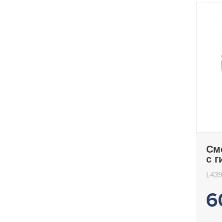
См
с 
Le
L439
6