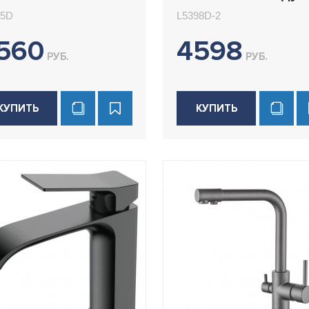
085D
Ledeme L5398D-2
85D
L5398D-2
560
4598
РУБ.
РУБ.
КУПИТЬ
КУПИТЬ