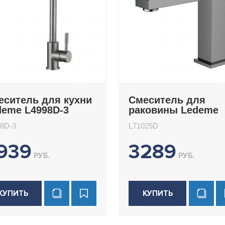
еситель для кухни
Смеситель для
deme L4998D-3
раковины Ledeme
L71025D
8D-3
L71025D
939
3289
РУБ.
РУБ.
КУПИТЬ
КУПИТЬ