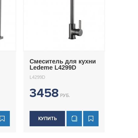
Смеситель для кухни
Ledeme L4299D
L4299D
3458
РУБ.
КУПИТЬ