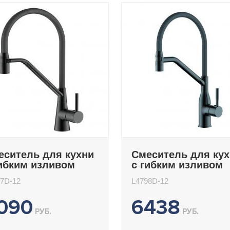
еситель для кухни
Смеситель для ку
гибким изливом
с гибким изливом
deme L4397D-12
Ledeme L4798D-12
7D-12
L4798D-12
090
6438
РУБ.
РУБ.