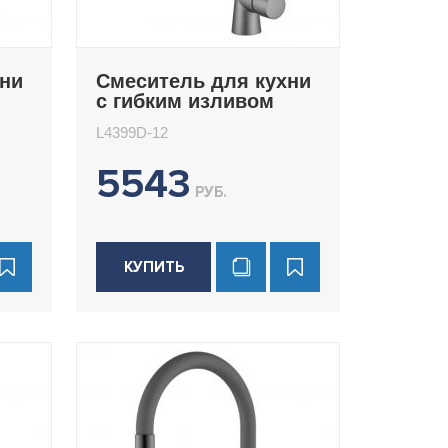
хни
Смеситель для кухни
с гибким изливом
)
Ledeme L4399D-12
L4399D-12
у
5543
РУБ.
КУПИТЬ