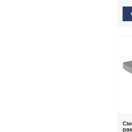
См
ра